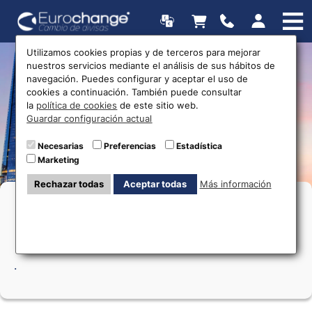
Utilizamos cookies propias y de terceros para mejorar
nuestros servicios mediante el análisis de sus hábitos de
Oficinas de cambio de
navegación. Puedes configurar y aceptar el uso de
cookies a continuación. También puede consultar
divisas
la
política de cookies
de este sitio web.
Guardar configuración actual
Necesarias
Preferencias
Estadística
Marketing
Rechazar todas
Aceptar todas
Más información
Cambio de moneda en Gran
Alacant
.