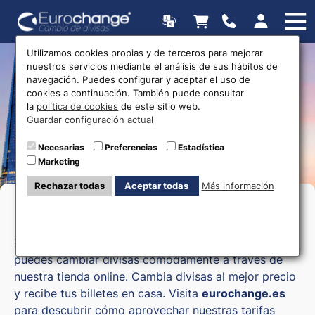
Utilizamos cookies propias y de terceros para mejorar
nuestros servicios mediante el análisis de sus hábitos de
Oficinas de cambio de
navegación. Puedes configurar y aceptar el uso de
cookies a continuación. También puede consultar
divisas
la
política de cookies
de este sitio web.
Guardar configuración actual
Necesarias
Preferencias
Estadística
Marketing
Rechazar todas
Aceptar todas
Más información
Cambio de moneda en Cuenca
Eurochange, tu casa de cambio online en Cuenca,
puedes cambiar divisas cómodamente a través de
nuestra tienda online. Cambia divisas al mejor precio
y recibe tus billetes en casa. Visita
eurochange.es
para descubrir cómo aprovechar nuestras tarifas