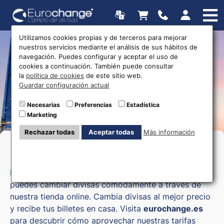
Utilizamos cookies propias y de terceros para mejorar
nuestros servicios mediante el análisis de sus hábitos de
Oficinas de cambio de
navegación. Puedes configurar y aceptar el uso de
cookies a continuación. También puede consultar
divisas
la
política de cookies
de este sitio web.
Guardar configuración actual
Necesarias
Preferencias
Estadística
Marketing
Rechazar todas
Aceptar todas
Más información
Cambio de moneda en Lleida
Eurochange, tu casa de cambio online en Lleida,
puedes cambiar divisas cómodamente a través de
nuestra tienda online. Cambia divisas al mejor precio
y recibe tus billetes en casa. Visita
eurochange.es
para descubrir cómo aprovechar nuestras tarifas