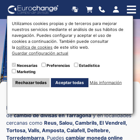
Utilizamos cookies propias y de terceros para mejorar
nuestros servicios mediante el análisis de sus hábitos de
Oficinas de cambio de
navegación. Puedes configurar y aceptar el uso de
cookies a continuación. También puede consultar
divisas
la
política de cookies
de este sitio web.
Guardar configuración actual
Necesarias
Preferencias
Estadística
Marketing
Rechazar todas
Aceptar todas
Más información
Cambio de moneda en Tarragona
Eurochange
te ofrece un servicio seguro y cómodo
de
cambio de divisas en Tarragona
y en localidades
cercanas como
Reus, Salou, Cambrils, El Vendrell,
Tortosa, Valls, Amposta, Calafell, Deltebre,
Torredembarra
. Puedes
cambiar moneda online