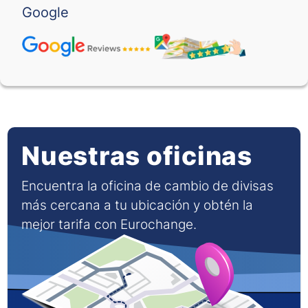
Google
SAR
-
-
SEK
-
-
SGD
-
-
THB
-
-
Nuestras oficinas
TND
-
-
Encuentra la oficina de cambio de divisas
TRY
-
-
más cercana a tu ubicación y obtén la
TWD
-
-
mejor tarifa con Eurochange.
VND
-
-
XOF
-
-