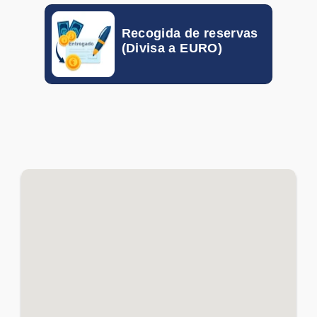
GTQ
-
-
Recogida de reservas
(Divisa a EURO)
HKD
-
-
HUF
-
-
IDR
-
-
ILS
-
-
INR
-
-
ISK
-
-
JOD
-
-
KRW
-
-