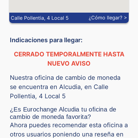
MXN
-
-
¿Cómo llegar? >
Calle Pollentia, 4 Local 5
MYR
-
-
NOK
-
-
Indicaciones para llegar:
NZD
-
-
CERRADO TEMPORALMENTE HASTA
PEN
NUEVO AVISO
-
-
PHP
-
-
Nuestra oficina de cambio de moneda
se encuentra en Alcudia, en Calle
PLN
-
-
Pollentia, 4 Local 5
QAR
-
-
¿Es Eurochange Alcudia tu oficina de
cambio de moneda favorita?
RON
-
-
Ahora puedes recomendar esta oficina a
otros usuarios poniendo una reseña en
RSD
-
-