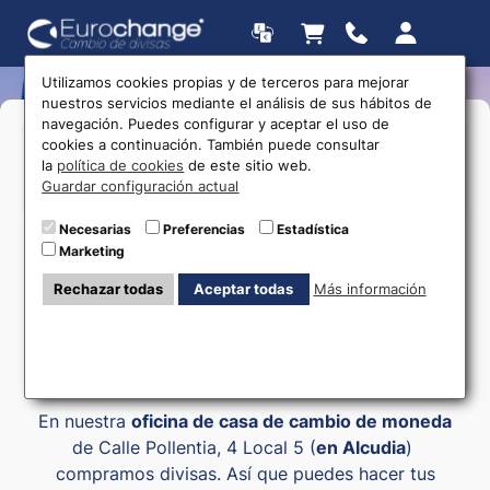
Utilizamos cookies propias y de terceros para mejorar
nuestros servicios mediante el análisis de sus hábitos de
navegación. Puedes configurar y aceptar el uso de
Horarios
cookies a continuación. También puede consultar
la
política de cookies
de este sitio web.
Guardar configuración actual
615 403 877
Necesarias
Preferencias
Estadística
Marketing
Rechazar todas
Aceptar todas
Más información
Cambio de moneda
Alcudia
En nuestra
oficina de casa de cambio de moneda
de Calle Pollentia, 4 Local 5 (
en Alcudia
)
compramos divisas. Así que puedes hacer tus