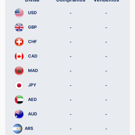
USD
-
-
GBP
-
-
CHF
-
-
CAD
-
-
MAD
-
-
JPY
-
-
AED
-
-
AUD
-
-
ARS
-
-