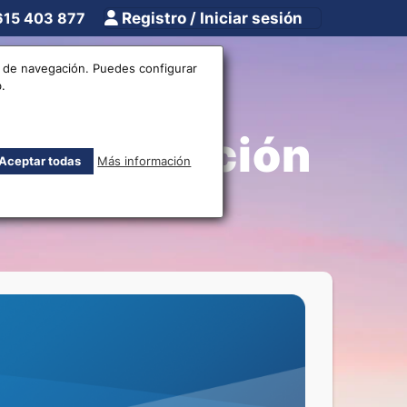
615 403 877
Registro / Iniciar sesión
tros
Otros
os de navegación. Puedes configurar
.
de circulación
Aceptar todas
Más información
F