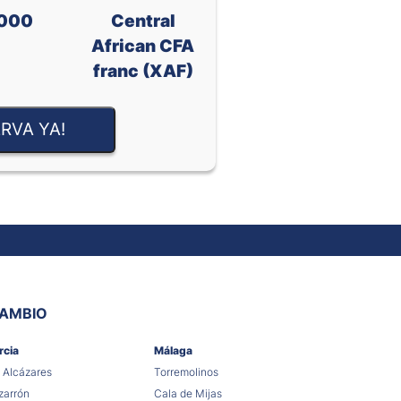
000
Central
African CFA
franc (XAF)
RVA YA!
CAMBIO
rcia
Málaga
 Alcázares
Torremolinos
arrón
Cala de Mijas