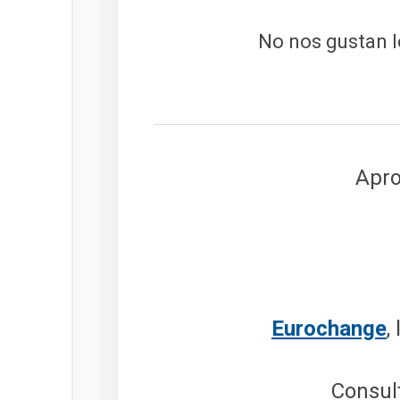
No nos gustan l
Apro
Eurochange
,
Consult