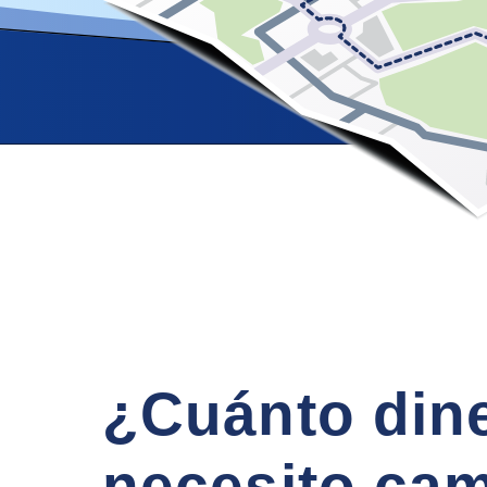
¿Cuánto din
necesito cam