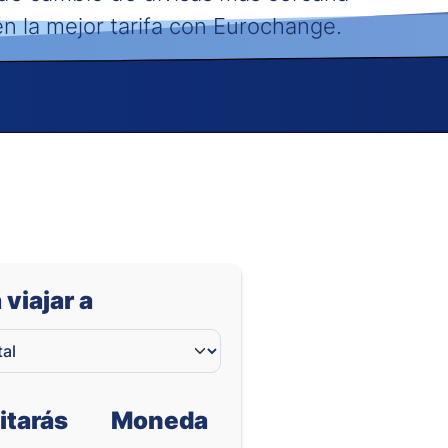
én la mejor tarifa con Eurochange.
 viajar a
itarás
Moneda