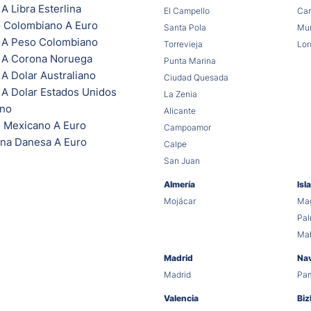
A Libra Esterlina
El Campello
Car
 Colombiano A Euro
Santa Pola
Mur
 A Peso Colombiano
Torrevieja
Lor
 A Corona Noruega
Punta Marina
A Dolar Australiano
Ciudad Quesada
 A Dolar Estados Unidos
La Zenia
ano
Alicante
 Mexicano A Euro
Campoamor
na Danesa A Euro
Calpe
San Juan
Almería
Isl
Mojácar
Mag
Pa
Ma
Madrid
Na
Madrid
Pa
Valencia
Biz