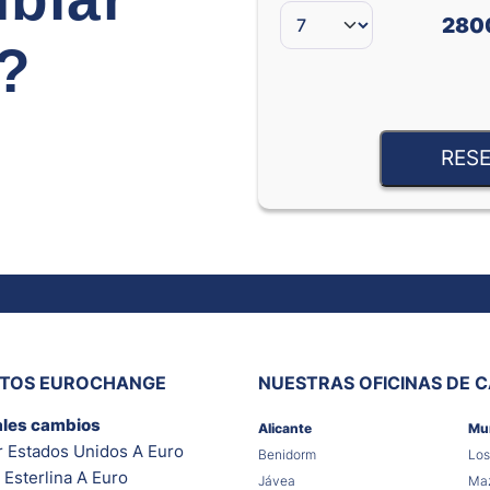
280
e?
RESE
ITOS EUROCHANGE
NUESTRAS OFICINAS DE 
ales cambios
Alicante
Mu
r Estados Unidos A Euro
Benidorm
Los
 Esterlina A Euro
Jávea
Maz