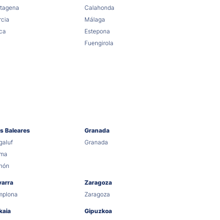
tagena
Calahonda
cia
Málaga
ca
Estepona
Fuengirola
as Baleares
Granada
aluf
Granada
lma
hón
varra
Zaragoza
mplona
Zaragoza
kaia
Gipuzkoa