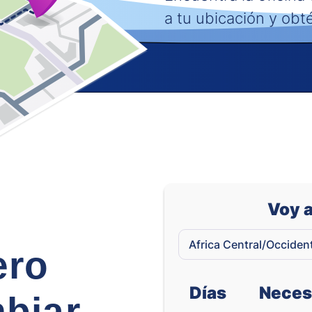
a tu ubicación y obt
Voy a
ero
Días
Neces
biar