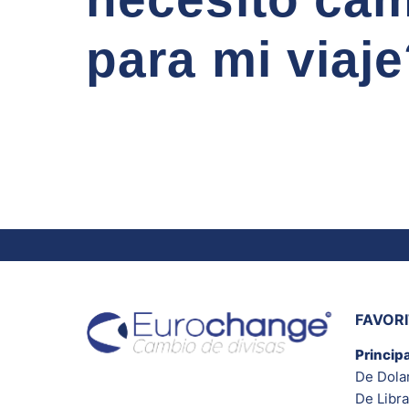
para mi viaj
FAVOR
Princip
De Dola
De Libra