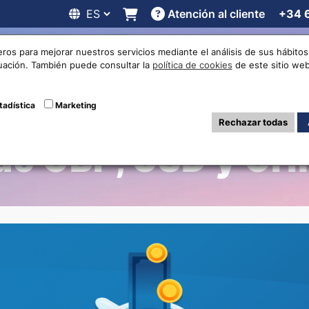
Atención al cliente
+34 
 online
Cotizaciones
Localizaciones
Trabaja con noso
eros para mejorar nuestros servicios mediante el análisis de sus hábit
nuación. También puede consultar la
política de cookies
de este sitio web
 billetes fuera 
tadística
Marketing
Rechazar todas
de GBP, USD y CH