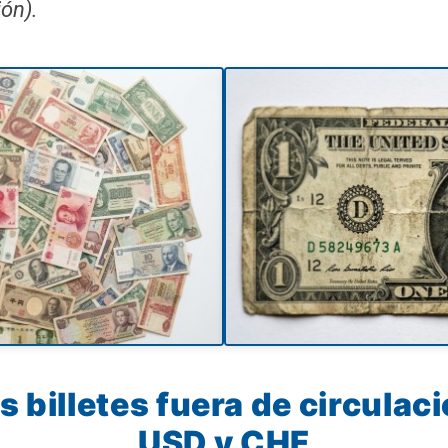
ón).
 billetes fuera de circulac
USD y CHF