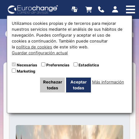
Utilizamos cookies propias y de terceros para mejorar
nuestros servicios mediante el análisis de sus hábitos de
Currently Viewing Posts in
navegación. Puedes configurar y aceptar el uso de
cookies a continuación. También puede consultar
Baht Tailandés
la
política de cookies
de este sitio web.
Guardar configuración actual
Necesarias
Preferencias
Estadística
Marketing
Rechazar
Aceptar
Más información
todas
todas
Guía Songkran 2026: Cómo sobrevivir a la
fiesta del agua en Tailandia y ahorrar en tu
cambio de Baht (THB)