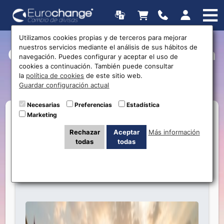
Utilizamos cookies propias y de terceros para mejorar
nuestros servicios mediante el análisis de sus hábitos de
Currently Viewing Posts in
navegación. Puedes configurar y aceptar el uso de
cookies a continuación. También puede consultar
Tailandia
la
política de cookies
de este sitio web.
Guardar configuración actual
Necesarias
Preferencias
Estadística
Marketing
Rechazar
Aceptar
Más información
todas
todas
Guía Songkran 2026: Cómo sobrevivir a la
fiesta del agua en Tailandia y ahorrar en tu
cambio de Baht (THB)