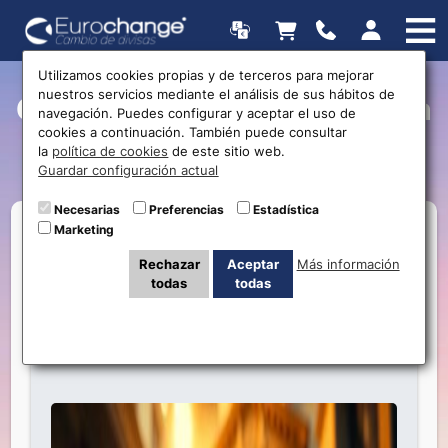
Utilizamos cookies propias y de terceros para mejorar
nuestros servicios mediante el análisis de sus hábitos de
Currently Viewing Posts in
navegación. Puedes configurar y aceptar el uso de
cookies a continuación. También puede consultar
United Kingdom
la
política de cookies
de este sitio web.
Guardar configuración actual
Necesarias
Preferencias
Estadística
Marketing
Rechazar
Aceptar
Más información
todas
todas
Convierte tus Libras a Euros con las
Mejores Tasas: Guía Completa para
Residentes Británicos en España