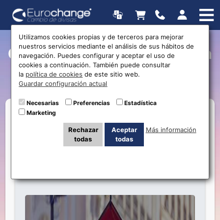
Utilizamos cookies propias y de terceros para mejorar
nuestros servicios mediante el análisis de sus hábitos de
Currently Viewing Posts in
navegación. Puedes configurar y aceptar el uso de
cookies a continuación. También puede consultar
currency
la
política de cookies
de este sitio web.
Guardar configuración actual
Necesarias
Preferencias
Estadística
Marketing
Rechazar
Aceptar
Más información
todas
todas
Nueva oficina de cambio de divisa
Eurochange en Vallecas Madrid
0 Comments