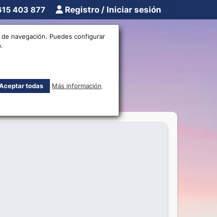
615 403 877
Registro / Iniciar sesión
tros
Otros
os de navegación. Puedes configurar
.
Aceptar todas
Más información