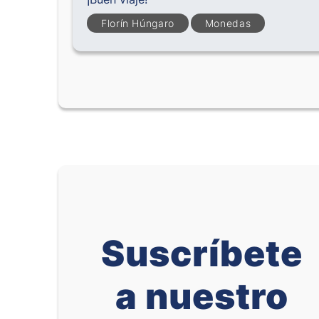
Florín Húngaro
Monedas
Suscríbete
a nuestro