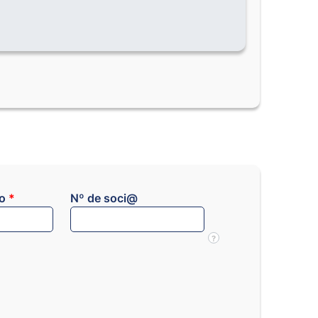
co
*
Nº de soci@
?