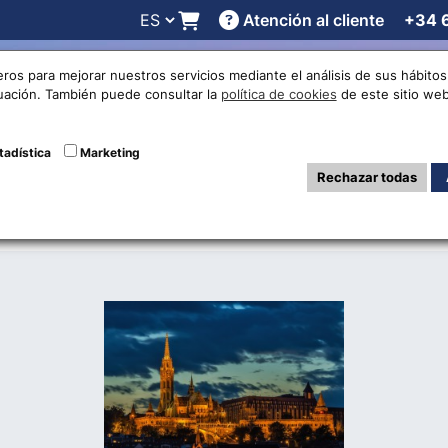
Atención al cliente
+34 
 online
Cotizaciones
Localizaciones
Trabaja con noso
eros para mejorar nuestros servicios mediante el análisis de sus hábit
nuación. También puede consultar la
política de cookies
de este sitio web
El Florín Húngaro
tadística
Marketing
Rechazar todas