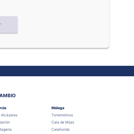
CAMBIO
rcia
Málaga
 Alcázares
Torremolinos
arrón
Cala de Mijas
tagena
Calahonda