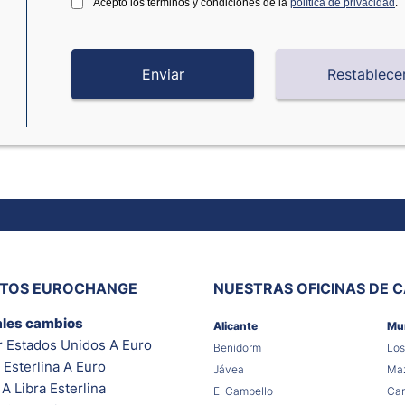
Acepto los términos y condiciones de la
política de privacidad
.
ITOS EUROCHANGE
NUESTRAS OFICINAS DE 
ales cambios
Alicante
Mu
r Estados Unidos A Euro
Benidorm
Los
 Esterlina A Euro
Jávea
Maz
A Libra Esterlina
El Campello
Car