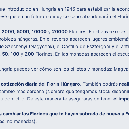
ue introducido en Hungría en 1946 para estabilizar la econo
evé que en un futuro no muy cercano abandonarán el Florí
,
2000
,
5000
,
10000
y
20000
Florines. En el anverso de l
 nobleza húngaras. En el reverso aparecen lugares emblemáti
 de Szechenyi (Nagycenk), el Castillo de Esztergom y el an
,
50
,
100
y
200
Florines. En las monedas aparecen el escu
ungría puedes ver cómo son los billetes y monedas:
Magyar
a
cotización diaria del Florín Húngaro
. También podrás
real
de cambio más cercana (siempre que tengamos stock disponi
tu domicilio. De esta manera te asegurarás de tener
el imp
 cambiar los Florines que te hayan sobrado de nuevo a 
es, no monedas).