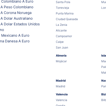
 Colombiano A Euro
Santa Pola
Mur
 A Peso Colombiano
Torrevieja
Lor
 A Corona Noruega
Punta Marina
A Dolar Australiano
Ciudad Quesada
 A Dolar Estados Unidos
La Zenia
ano
Alicante
 Mexicano A Euro
Campoamor
na Danesa A Euro
Calpe
San Juan
Almería
Isl
Mojácar
Mag
Pa
Ma
Madrid
Na
Madrid
Pa
Valencia
Biz
Valencia
Bil
Gandia