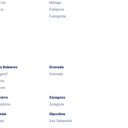
cia
Málaga
ca
Estepona
Fuengirola
as Baleares
Granada
aluf
Granada
lma
hón
varra
Zaragoza
mplona
Zaragoza
kaia
Gipuzkoa
bao
San Sebastián