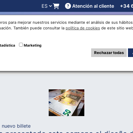
Atención al cliente
+34 
 online
Cotizaciones
Localizaciones
Trabaja con noso
eros para mejorar nuestros servicios mediante el análisis de sus hábit
nuación. También puede consultar la
política de cookies
de este sitio web
vo billete de 50 E
tadística
Marketing
Rechazar todas
 nuevo billete