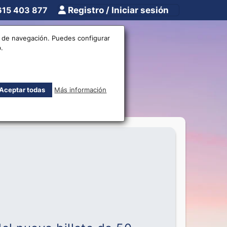
615 403 877
Registro / Iniciar sesión
tros
Otros
os de navegación. Puedes configurar
.
uros
Aceptar todas
Más información