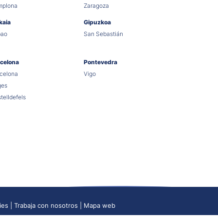
mplona
Zaragoza
kaia
Gipuzkoa
bao
San Sebastián
celona
Pontevedra
celona
Vigo
ges
telldefels
ies
Trabaja con nosotros
Mapa web