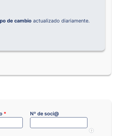
ipo de cambio
actualizado diariamente.
co
*
Nº de soci@
?