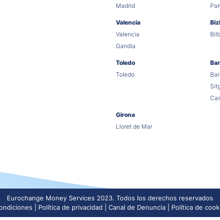
Madrid
Pa
Valencia
Biz
Valencia
Bil
Gandia
Toledo
Bar
Toledo
Bar
Sit
Cas
Girona
Lloret de Mar
Eurochange Money Services 2023. Todos los derechos reservados
ondiciones
Política de privacidad
Canal de Denuncia
Política de cook