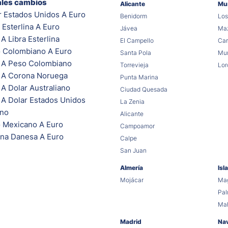
ales cambios
Alicante
Mu
r Estados Unidos A Euro
Benidorm
Los
 Esterlina A Euro
Jávea
Maz
A Libra Esterlina
El Campello
Car
 Colombiano A Euro
Santa Pola
Mur
 A Peso Colombiano
Torrevieja
Lor
 A Corona Noruega
Punta Marina
A Dolar Australiano
Ciudad Quesada
 A Dolar Estados Unidos
La Zenia
ano
Alicante
 Mexicano A Euro
Campoamor
na Danesa A Euro
Calpe
San Juan
Almería
Isl
Mojácar
Mag
Pa
Ma
Madrid
Na