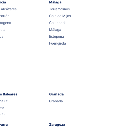
rcia
Málaga
 Alcázares
Torremolinos
arrón
Cala de Mijas
tagena
Calahonda
cia
Málaga
ca
Estepona
Fuengirola
as Baleares
Granada
aluf
Granada
lma
hón
varra
Zaragoza