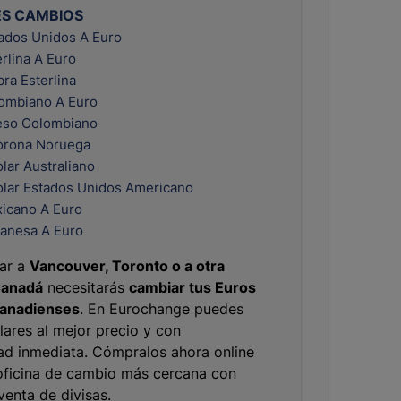
ES CAMBIOS
tados Unidos A Euro
erlina A Euro
bra Esterlina
ombiano A Euro
eso Colombiano
orona Noruega
lar Australiano
olar Estados Unidos Americano
icano A Euro
anesa A Euro
jar a
Vancouver, Toronto o a otra
Canadá
necesitarás
cambiar tus Euros
Canadienses
. En Eurochange puedes
ares al mejor precio y con
dad inmediata. Cómpralos ahora online
oficina de cambio más cercana con
 venta de divisas.