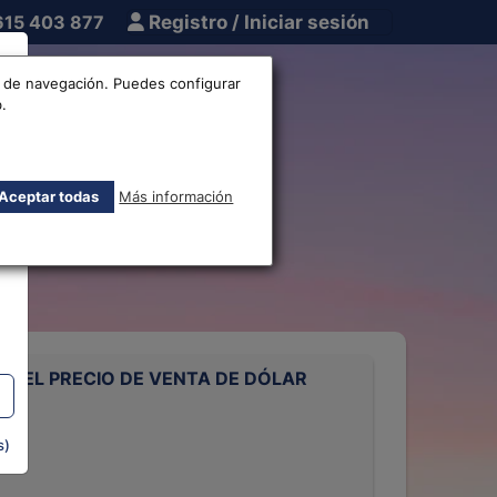
615 403 877
Registro / Iniciar sesión
tros
Otros
os de navegación. Puedes configurar
.
o de Dólar
Aceptar todas
Más información
 DEL PRECIO DE VENTA DE DÓLAR
SE
s)