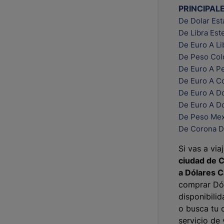
PRINCIPAL
De Dolar Es
De Libra Est
De Euro A Li
De Peso Col
De Euro A P
De Euro A C
De Euro A Do
De Euro A D
De Peso Mex
De Corona D
Si vas a via
ciudad de 
a Dólares 
comprar Dól
disponibili
o busca tu 
servicio de