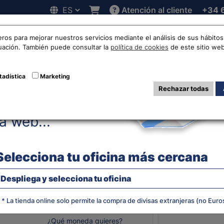
Atención al cliente
+34 
Hola!
 online
Cotizaciones
Localizaciones
Trabaja con noso
eros para mejorar nuestros servicios mediante el análisis de sus hábit
nuación. También puede consultar la
política de cookies
de este sitio web
n y tipo de cambi
tadística
Marketing
Rechazar todas
Antes de acceder
canadiense
la web...
Selecciona tu oficina más cercana
EVOLUCIÓN
Despliega y selecciona tu oficina
CANADIEN
* La tienda online solo permite la compra de divisas extranjeras (no Euro
¿Qué moneda quieres?