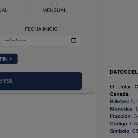
NAL
MENSUAL
FECHA INICIO
FIN +
DATOS DEL
BIRSE
El Dólar C
Canadá
.
Billetes
: 5,
Monedas
: 
Fracción
: C
Código
: C
Símbolo
: C