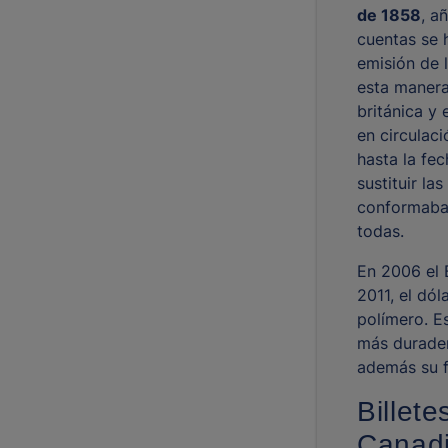
de 1858
, a
cuentas se 
emisión de 
esta manera
británica y
en circulaci
hasta la fe
sustituir l
conformaba
todas.
En 2006 el 
2011, el dó
polímero. Es
más duradero
además su f
Billet
Canad