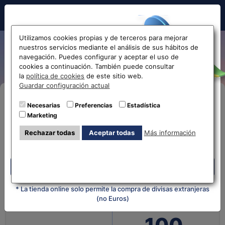
Hola!
Utilizamos cookies propias y de terceros para mejorar
nuestros servicios mediante el análisis de sus hábitos de
Cotización de la Rupia India
navegación. Puedes configurar y aceptar el uso de
cookies a continuación. También puede consultar
Antes de acceder
la
política de cookies
de este sitio web.
Guardar configuración actual
la web...
Compra Online
Necesarias
Preferencias
Estadística
Marketing
Selecciona tu oficina más
Despliega y selecciona tu oficina
Rechazar todas
Aceptar todas
Más información
cercana
¿Qué moneda tienes?
¿Qué moneda
quieres?
Despliega y selecciona tu oficina
* La tienda online solo permite la compra de divisas extranjeras
(no Euros)
Cantidad en
Cantidad en