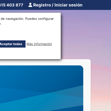
615 403 877
Registro / Iniciar sesión
tros
Otros
os de navegación. Puedes configurar
.
monedas
Aceptar todas
Más información