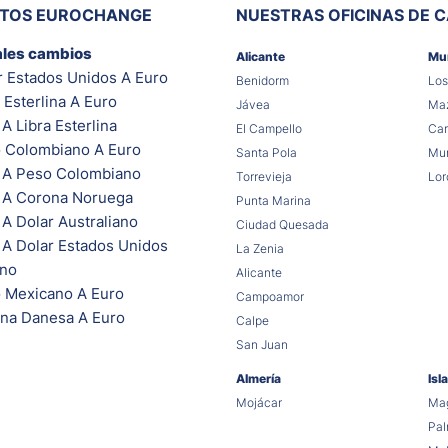
ITOS EUROCHANGE
NUESTRAS OFICINAS DE 
ales cambios
Alicante
Mu
r Estados Unidos A Euro
Benidorm
Los
 Esterlina A Euro
Jávea
Maz
A Libra Esterlina
El Campello
Car
 Colombiano A Euro
Santa Pola
Mur
 A Peso Colombiano
Torrevieja
Lor
 A Corona Noruega
Punta Marina
A Dolar Australiano
Ciudad Quesada
 A Dolar Estados Unidos
La Zenia
ano
Alicante
 Mexicano A Euro
Campoamor
na Danesa A Euro
Calpe
San Juan
Almería
Isl
Mojácar
Mag
Pa