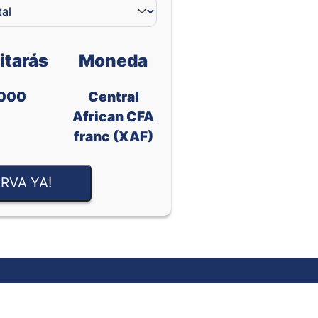
itarás
Moneda
000
Central
African CFA
franc (XAF)
RVA YA!