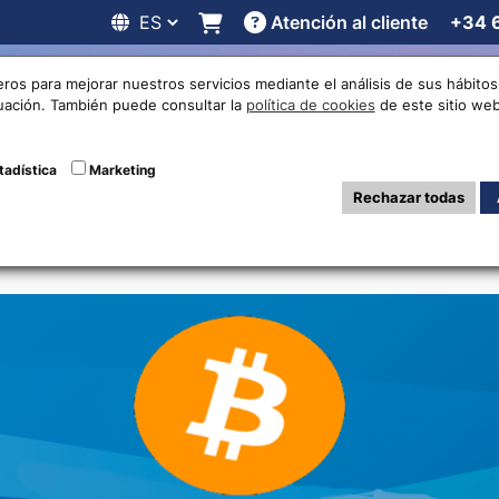
Atención al cliente
+34 
 online
Cotizaciones
Localizaciones
Trabaja con noso
eros para mejorar nuestros servicios mediante el análisis de sus hábit
nuación. También puede consultar la
política de cookies
de este sitio web
 y venta Cripto
tadística
Marketing
Rechazar todas