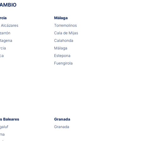
CAMBIO
rcia
Málaga
 Alcázares
Torremolinos
arrón
Cala de Mijas
tagena
Calahonda
cia
Málaga
ca
Estepona
Fuengirola
as Baleares
Granada
aluf
Granada
lma