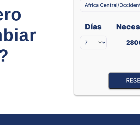
ero
Días
Neces
biar
280
e?
RESE