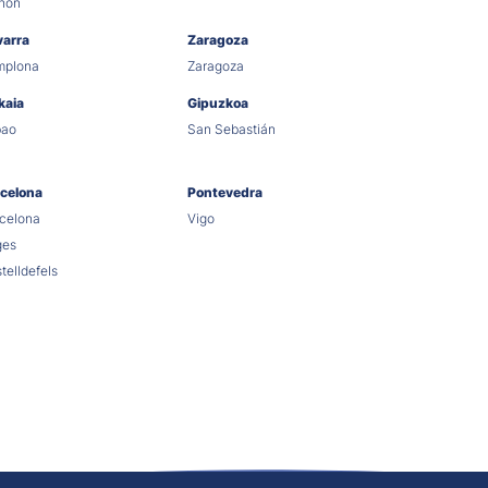
hón
varra
Zaragoza
mplona
Zaragoza
kaia
Gipuzkoa
bao
San Sebastián
celona
Pontevedra
celona
Vigo
ges
telldefels