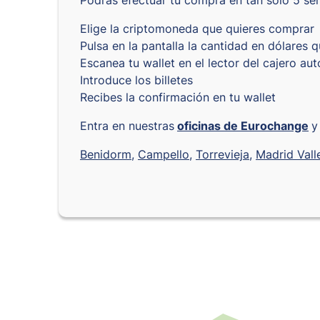
Podrás efectuar tu compra en tan sólo 5 sen
Elige la criptomoneda que quieres comprar
Pulsa en la pantalla la cantidad en dólares
Escanea tu wallet en el lector del cajero au
Introduce los billetes
Recibes la confirmación en tu wallet
Entra en nuestras
oficinas de Eurochange
y
Benidorm
,
Campello
,
Torrevieja
,
Madrid
Vall