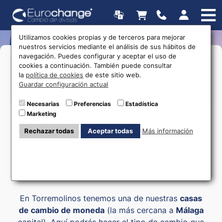
Utilizamos cookies propias y de terceros para mejorar
nuestros servicios mediante el análisis de sus hábitos de
navegación. Puedes configurar y aceptar el uso de
>Lunes a Viernes:
10:00 a 20:00
Horarios
cookies a continuación. También puede consultar
>Sábado:
10:00 a 18:00
la
política de cookies
de este sitio web.
Guardar configuración actual
615 403 877
Necesarias
Preferencias
Estadística
Marketing
Rechazar todas
Aceptar todas
Más información
Cambio de moneda
Torremolinos
En Torremolinos tenemos una de nuestras
casas
de cambio de moneda
(la más cercana a
Málaga
capital). Aquí podrás hacer el tipo de cambio que