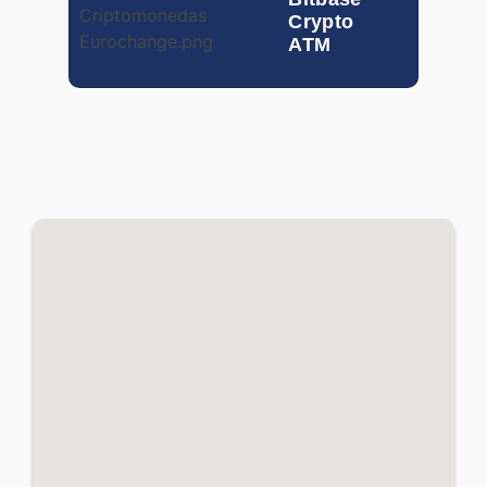
SAR
0.20101
0.24441
Crypto
ATM
SEK
0.05930
0.09397
SGD
0.62132
0.74826
THB
0.02490
0.02857
TND
0.27612
0.35035
TRY
0.01729
0.02020
TWD
0.02289
0.02827
VND
0.000029
0.000039
XOF
0.00091
0.00165
ZAR
0.04938
0.05946