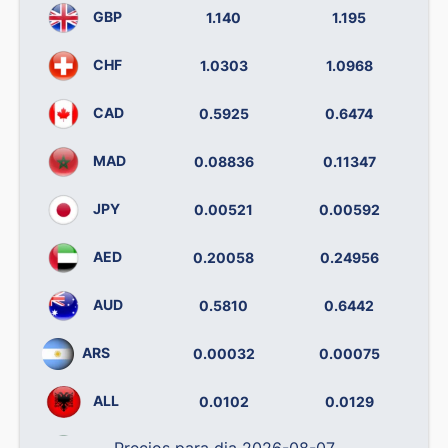
GBP
1.140
1.195
CHF
1.0303
1.0968
CAD
0.5925
0.6474
MAD
0.08836
0.11347
JPY
0.00521
0.00592
AED
0.20058
0.24956
AUD
0.5810
0.6442
ARS
0.00032
0.00075
ALL
0.0102
0.0129
Precios para dia 2026-08-07