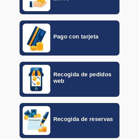
HKD
0.10155
0.11792
HUF
0.00260
0.00298
Pago con tarjeta
IDR
0.000046
0.000056
ILS
0.19870
0.30940
INR
0.00802
0.01048
Recogida de pedidos
web
ISK
0.005816
0.007339
JOD
1.056
1.340
KRW
0.00057
0.00072
Recogida de reservas
MXN
0.04678
0.05424