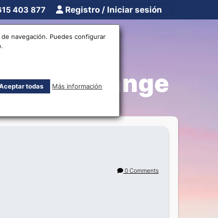
615 403 877
Registro / Iniciar sesión
tros
Otros
os de navegación. Puedes configurar
.
ub eurochange
Aceptar todas
Más información
0 Comments