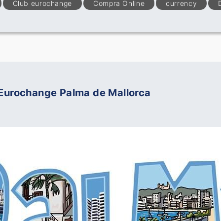
Club eurochange
Compra Online
currency
 Eurochange Palma de Mallorca