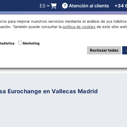
Atención al cliente
+34 
 online
Cotizaciones
Localizaciones
Trabaja con noso
eros para mejorar nuestros servicios mediante el análisis de sus hábit
nuación. También puede consultar la
política de cookies
de este sitio web
ewing Posts in Cl
tadística
Marketing
Rechazar todas
isa Eurochange en Vallecas Madrid