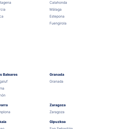
tagena
Calahonda
cia
Málaga
ca
Estepona
Fuengirola
as Baleares
Granada
aluf
Granada
lma
hón
varra
Zaragoza
mplona
Zaragoza
kaia
Gipuzkoa
bao
San Sebastián