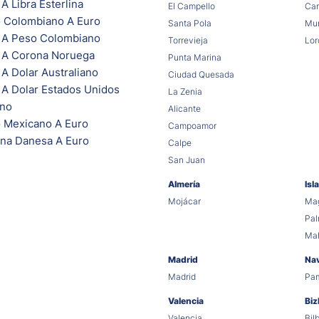
A Libra Esterlina
El Campello
Car
 Colombiano A Euro
Santa Pola
Mur
 A Peso Colombiano
Torrevieja
Lor
 A Corona Noruega
Punta Marina
A Dolar Australiano
Ciudad Quesada
 A Dolar Estados Unidos
La Zenia
ano
Alicante
 Mexicano A Euro
Campoamor
na Danesa A Euro
Calpe
San Juan
Almería
Isl
Mojácar
Mag
Pa
Ma
Madrid
Na
Madrid
Pa
Valencia
Biz
Valencia
Bil