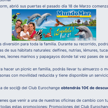
orm, abrió sus puertas el pasado día 18 de Marzo comenza
iversión para toda la familia. Durante su recorrido, podr
s de sus hábitats naturales: delfines, nutrias, lémures, t
ines, leones marinos y papagayos donde tal vez pases de s
a hacer un picnic en familia, podrás llevar tu almuerzo o me
nas con movilidad reducida y tiene disponible un servicio 
jeta de soci@ del Club Eurochange
obtendrás 10€ de descue
ienes que venir a una de nuestras oficinas de cambio con t
e todas estas promociones:
Promociones del Club Eurocha