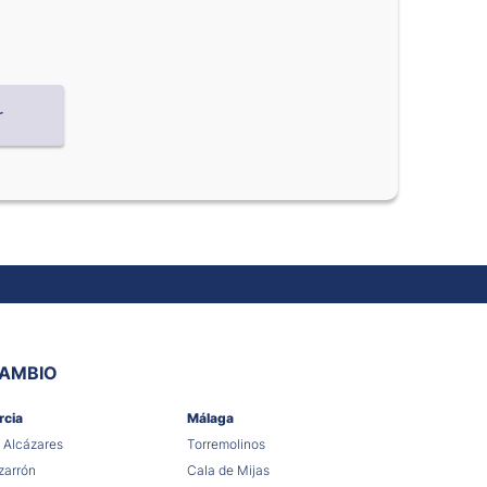
CAMBIO
rcia
Málaga
 Alcázares
Torremolinos
arrón
Cala de Mijas