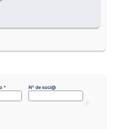
co
*
Nº de soci@
?