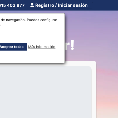
615 403 877
Registro / Iniciar sesión
tros
Otros
os de navegación. Puedes configurar
.
 Mundomar!
Aceptar todas
Más información