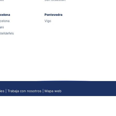
celona
Pontevedra
celona
Vigo
ges
telldefels
ies
Trabaja con nosotros
Mapa web