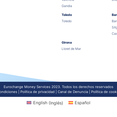
Gandia
Toledo
Bar
Toledo
Bar
Sit
Cas
Girona
Lloret de Mar
Eurochange Money Services 2023. Todos los derechos reservados
ondiciones
Política de privacidad
Canal de Denuncia
Política de cook
English
(
Inglés
)
Español