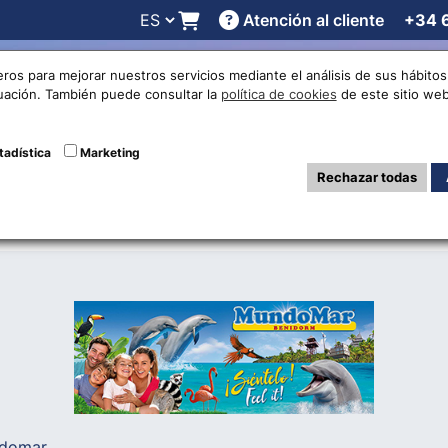
Atención al cliente
+34 
 online
Cotizaciones
Localizaciones
Trabaja con noso
eros para mejorar nuestros servicios mediante el análisis de sus hábit
nuación. También puede consultar la
política de cookies
de este sitio web
 la temporada en
tadística
Marketing
Rechazar todas
ndomar