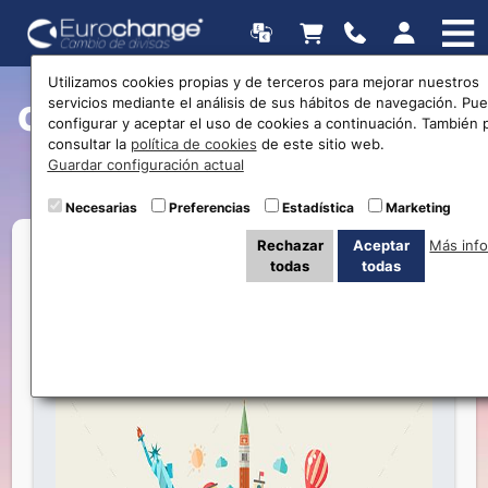
Utilizamos cookies propias y de terceros para mejorar nuestros
servicios mediante el análisis de sus hábitos de navegación. Pu
Currently Viewing Posts in
configurar y aceptar el uso de cookies a continuación. También
consultar la
política de cookies
de este sitio web.
Polonia
Guardar configuración actual
Necesarias
Preferencias
Estadística
Marketing
Rechazar
Aceptar
Más inf
todas
todas
Viaja por el mundo con Eurochange