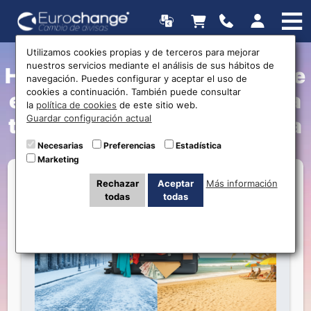
Utilizamos cookies propias y de terceros para mejorar
nuestros servicios mediante el análisis de sus hábitos de
Huye del Invierno: Descubre
navegación. Puedes configurar y aceptar el uso de
cookies a continuación. También puede consultar
el Verano Austral y Prepara
la
política de cookies
de este sitio web.
Guardar configuración actual
tu Bolsillo para Sudamérica
Necesarias
Preferencias
Estadística
Marketing
Rechazar
Aceptar
Más información
todas
todas