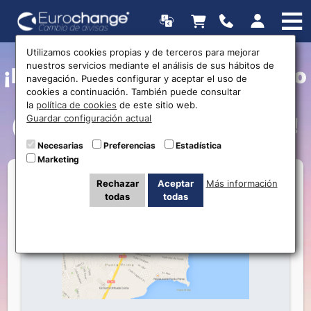
Utilizamos cookies propias y de terceros para mejorar
nuestros servicios mediante el análisis de sus hábitos de
¡Próxima apertura en Centro
navegación. Puedes configurar y aceptar el uso de
cookies a continuación. También puede consultar
Comercial Punta Marina
la
política de cookies
de este sitio web.
Guardar configuración actual
(Punta Prima – Torrevieja)!
Necesarias
Preferencias
Estadística
Marketing
Rechazar
Aceptar
Más información
todas
todas