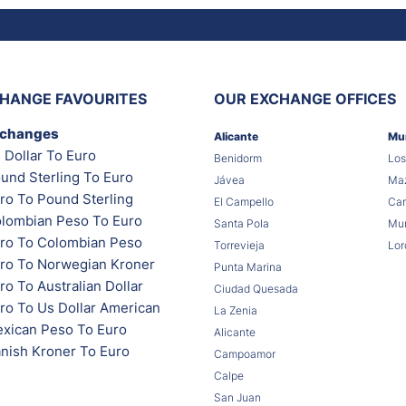
HANGE FAVOURITES
OUR EXCHANGE OFFICES
xchanges
Alicante
Mu
 Dollar To Euro
Benidorm
Los
und Sterling To Euro
Jávea
Maz
ro To Pound Sterling
El Campello
Car
lombian Peso To Euro
Santa Pola
Mur
ro To Colombian Peso
Torrevieja
Lor
ro To Norwegian Kroner
Punta Marina
o To Australian Dollar
Ciudad Quesada
ro To Us Dollar American
La Zenia
xican Peso To Euro
Alicante
nish Kroner To Euro
Campoamor
Calpe
San Juan