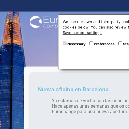
Buy On
We use our own and third-party cook
cookies below. You can also review
Save current settings
New
Necessary
Preferences
Sta
Nueva oficina en Barcelona
Ya estamos de vuelta con las noticia
Hace apenas unas semanas que os com
Eurochange para una nueva apertura