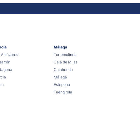
rcia
Málaga
 Alcázares
Torremolinos
arrón
Cala de Mijas
tagena
Calahonda
cia
Málaga
ca
Estepona
Fuengirola