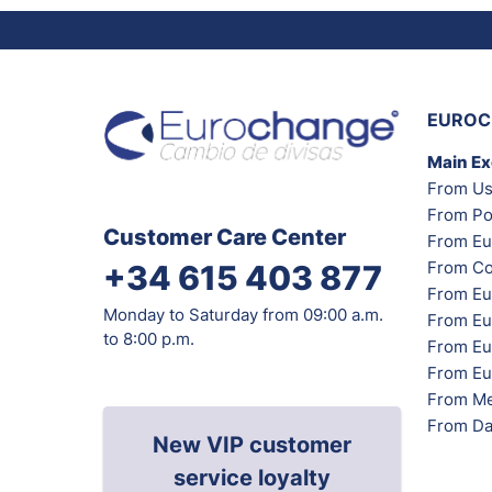
EUROC
Main E
From Us
From Po
Customer Care Center
From Eu
From Co
+34 615 403 877
From Eu
Monday to Saturday from 09:00 a.m.
From Eu
to 8:00 p.m.
From Eur
From Eu
From Me
From Da
New VIP customer
service loyalty