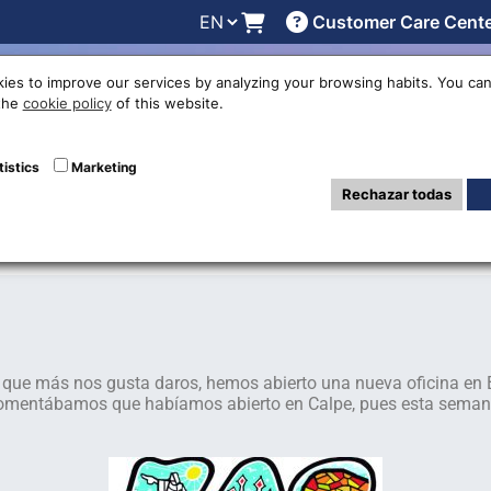
Customer Care Cent
line
Exchange rates
Locations
Work with us
Others
ies to improve our services by analyzing your browsing habits. You can
 the
cookie policy
of this website.
 office in Barce
tistics
Marketing
Rechazar todas
s que más nos gusta daros, hemos abierto una nueva oficina en 
entábamos que habíamos abierto en Calpe, pues esta semana 
.