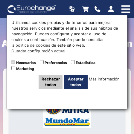
Utilizamos cookies propias y de terceros para mejorar
nuestros servicios mediante el análisis de sus hábitos de
¡Con Eurochange y
navegación. Puedes configurar y aceptar el uso de
cookies a continuación. También puede consultar
Aqualandia te divertirás con
la
política de cookies
de este sitio web.
Guardar configuración actual
menos!
Necesarias
Preferencias
Estadística
Marketing
Rechazar
Aceptar
Más información
todas
todas