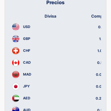
Precios
Divisa
Compram
USD
0.839
GBP
1.135
CHF
1.0303
CAD
0.5925
MAD
0.07032
JPY
0.00521
AED
0.20058
AUD
0.5810