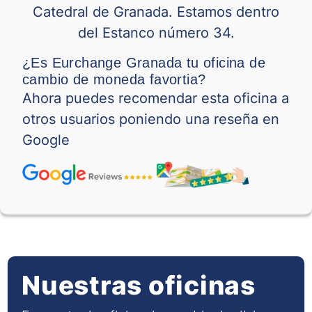
Catedral de Granada. Estamos dentro
RON
0.17653
del Estanco número 34.
RSD
0.00600
¿Es Eurchange Granada tu oficina de
cambio de moneda favortia?
SAR
0.20101
Ahora puedes recomendar esta oficina a
otros usuarios poniendo una reseña en
SEK
0.04507
Google
SGD
0.62132
THB
0.02490
TND
0.22446
TRY
0.01729
TWD
Nuestras oficinas
0.02129
VND
0.00002