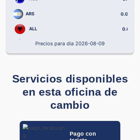
ARS
0.00032
ALL
0.0078
Precios para dia 2026-08-09
BRL
0.14238
CLP
0.00069
CNY
0.12090
Servicios disponibles
COP
0.00020
en esta oficina de
CRC
0.00179
cambio
CZK
0.03877
DOP
0.01099
Pago con