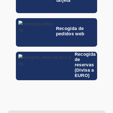
tarjeta
DKK
0.0870
0.011
EGP
Recogida de
pedidos web
GTQ
0.075
HKD
0.10155
Recogida
HUF
0.00260
de
reservas
IDR
0.00003
(Divisa a
EURO)
ILS
0.15906
INR
0.00581
ISK
0.00447