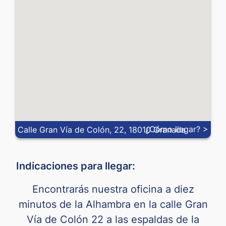
JOD
0.925
KRW
0.00049
MXN
0.04678
MYR
0.16043
NOK
0.0449
NZD
0.47214
¿Cómo llegar? >
Calle Gran Vía de Colón, 22, 18010 Granada
PEN
0.18912
Indicaciones para llegar:
PHP
0.01078
Encontrarás nuestra oficina a diez
PLN
0.21617
minutos de la Alhambra en la calle Gran
QAR
0.18024
Vía de Colón 22 a las espaldas de la