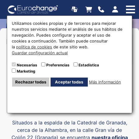
Utilizamos cookies propias y de terceros para mejorar
nuestros servicios mediante el análisis de sus hábitos de
navegación. Puedes configurar y aceptar el uso de
>Lunes a Sábado:
08:00 a 15:00
17:00
Horarios
cookies a continuación. También puede consultar
a 20:30
la
política de cookies
de este sitio web.
Guardar configuración actual
615 403 877
Necesarias
Preferencias
Estadística
Marketing
Rechazar todas
Aceptar todas
Más información
Cambio moneda Granada
Situados a la espalda de la Catedral de Granada,
cerca de la Alhambra, en la calle Gran vía de
Colón 22 (Granada) se encuentra
nuestra oficina