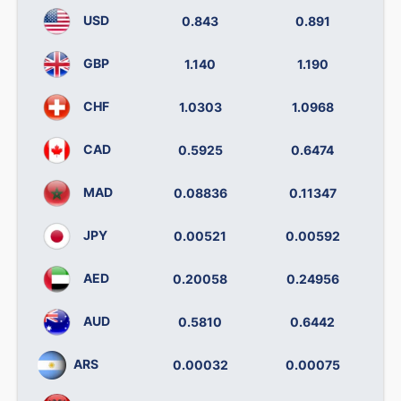
USD
0.843
0.891
GBP
1.140
1.190
CHF
1.0303
1.0968
CAD
0.5925
0.6474
MAD
0.08836
0.11347
JPY
0.00521
0.00592
AED
0.20058
0.24956
AUD
0.5810
0.6442
ARS
0.00032
0.00075