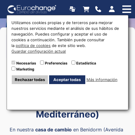
Utilizamos cookies propias y de terceros para mejorar
nuestros servicios mediante el análisis de sus hábitos de
navegación. Puedes configurar y aceptar el uso de
>Lunes a Sábado:
09:30 a 20:00
Horarios
cookies a continuación. También puede consultar
la
política de cookies
de este sitio web.
Guardar configuración actual
615 403 877
Necesarias
Preferencias
Estadística
Marketing
Rechazar todas
Aceptar todas
Más información
Cambio de moneda en
Benidorm (Av.
Mediterráneo)
En nuestra
casa de cambio
en Benidorm (Avenida