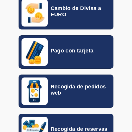
Cambio de Divisa a
GTQ
0.092
0.133
EURO
HKD
0.10155
0.11792
HUF
0.00260
0.00298
Pago con tarjeta
IDR
0.000046
0.000056
ILS
0.19870
0.30940
INR
0.00802
0.01048
Recogida de pedidos
web
ISK
0.005816
0.007339
JOD
1.056
1.340
KRW
0.00057
0.00072
Recogida de reservas