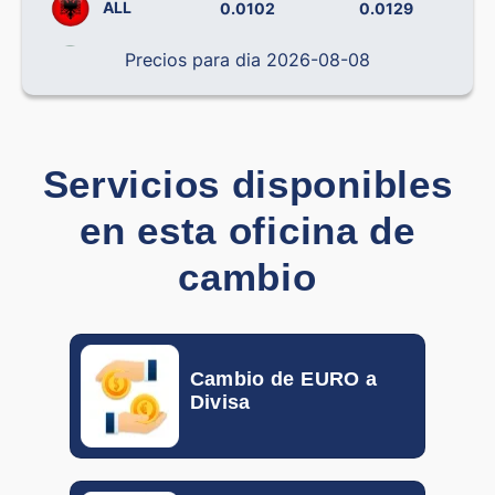
ALL
0.0102
0.0129
Precios para dia 2026-08-08
BRL
0.14238
0.19492
CLP
0.000796
0.001138
CNY
0.12090
0.14406
Servicios disponibles
en esta oficina de
COP
0.000242
0.000319
cambio
CRC
0.001793
0.002212
CZK
0.03877
0.04537
Cambio de EURO a
DOP
0.01382
0.01709
Divisa
DKK
0.0870
0.1400
EGP
0.017
0.023