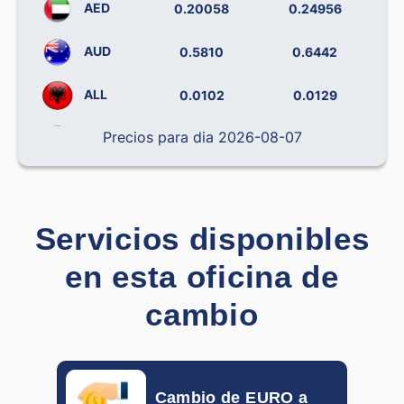
AED
0.20058
0.24956
AUD
0.5810
0.6442
ALL
0.0102
0.0129
Precios para dia 2026-08-07
BRL
0.14238
0.19492
CLP
0.000796
0.001138
CNY
0.12090
0.14406
Servicios disponibles
en esta oficina de
COP
0.000242
0.000319
cambio
CRC
0.001793
0.002212
CZK
0.03877
0.04537
Cambio de EURO a
DOP
0.01382
0.01709