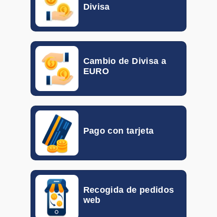
Divisa
DKK
0.0870
0.1400
EGP
0.017
0.023
Cambio de Divisa a
HKD
0.10155
0.11792
EURO
GTQ
0.092
0.133
HUF
0.00260
0.00298
Pago con tarjeta
IDR
0.000046
0.000056
ILS
0.19870
0.30940
INR
0.00802
0.01048
Recogida de pedidos
web
ISK
0.005816
0.007339