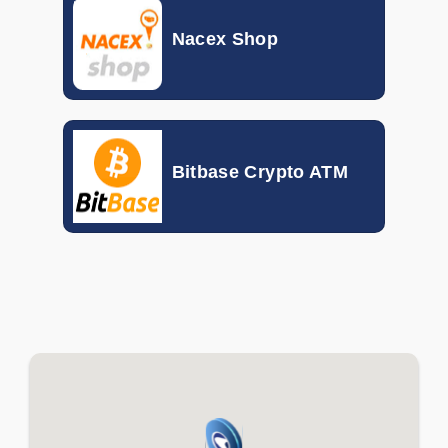
QAR
0.21157
0.24918
Nacex Shop
RON
0.17653
0.20657
RSD
0.00690
0.01005
SAR
0.20101
0.24441
Bitbase Crypto ATM
SGD
0.62132
0.74826
SEK
0.05930
0.09397
THB
0.02490
0.02857
TND
0.27612
0.35035
TRY
0.01729
0.02020
TWD
0.02289
0.02827