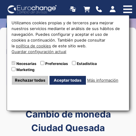
Utilizamos cookies propias y de terceros para mejorar
nuestros servicios mediante el análisis de sus hábitos de
navegación. Puedes configurar y aceptar el uso de
>Lunes:
09:30 a 17:00
cookies a continuación. También puede consultar
>Martes Miércoles y Jueves:
10:00 a
la
política de cookies
de este sitio web.
Horarios
17:00
Guardar configuración actual
>Viernes:
09:30 a 17:00
Necesarias
Preferencias
Estadística
>Sábado:
10:00 a 14:00
Marketing
615 403 877
Rechazar todas
Aceptar todas
Más información
Cambio de moneda
Ciudad Quesada