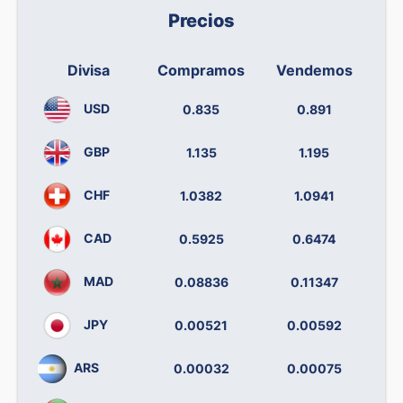
Precios
Divisa
Compramos
Vendemos
USD
0.835
0.891
GBP
1.135
1.195
CHF
1.0382
1.0941
CAD
0.5925
0.6474
MAD
0.08836
0.11347
JPY
0.00521
0.00592
ARS
0.00032
0.00075