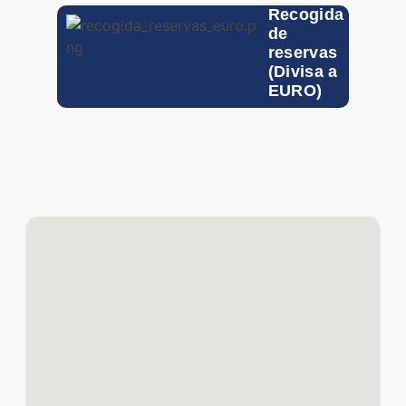
Recogida
HKD
de
reservas
(Divisa a
GTQ
EURO)
HUF
IDR
ILS
INR
ISK
JOD
KRW
MXN