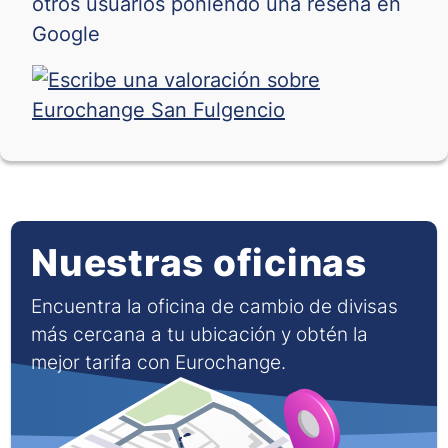
otros usuarios poniendo una reseña en
SAR
Google
SGD
SEK
THB
TND
TRY
Nuestras oficinas
TWD
Encuentra la oficina de cambio de divisas
más cercana a tu ubicación y obtén la
VND
mejor tarifa con Eurochange.
ZAR