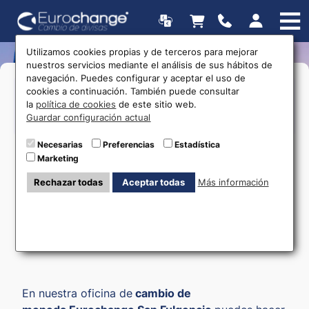
Utilizamos cookies propias y de terceros para mejorar
nuestros servicios mediante el análisis de sus hábitos de
navegación. Puedes configurar y aceptar el uso de
Horarios
cookies a continuación. También puede consultar
la
política de cookies
de este sitio web.
Guardar configuración actual
615 403 877
Necesarias
Preferencias
Estadística
Marketing
Rechazar todas
Aceptar todas
Más información
Cambio de moneda en
San Fulgencio
En nuestra oficina de
cambio de