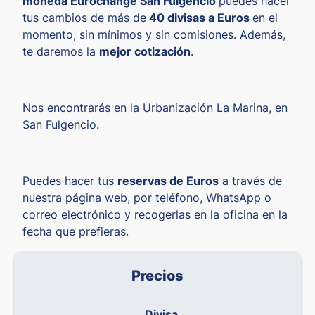
moneda Eurochange San Fulgencio
puedes hacer
tus cambios de más de
40 divisas a Euros
en el
momento, sin mínimos y sin comisiones. Además,
te daremos la
mejor cotización
.
Nos encontrarás en la Urbanización La Marina, en
San Fulgencio.
Puedes hacer tus
reservas de Euros
a través de
nuestra página web, por teléfono, WhatsApp o
correo electrónico y recogerlas en la oficina en la
fecha que prefieras.
Precios
Divisa
Co