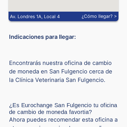
MYR
¿Cómo llegar? >
Av. Londres 1A, Local 4
NOK
Indicaciones para llegar:
NZD
PEN
Encontrarás nuestra oficina de cambio
PHP
de moneda en San Fulgencio cerca de
PLN
la Clínica Veterinaria San Fulgencio.
QAR
¿Es Eurochange San Fulgencio tu oficina
RON
de cambio de moneda favortia?
Ahora puedes recomendar esta oficina a
RSD