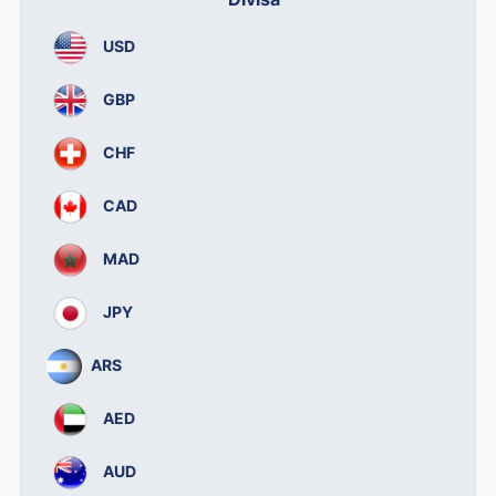
USD
GBP
CHF
CAD
MAD
JPY
ARS
AED
AUD