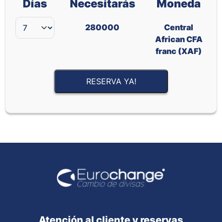
Días
Necesitarás
Moneda
280000
Central
African CFA
franc (XAF)
RESERVA YA!
Atención al cliente y reservas