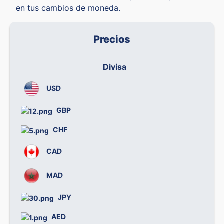
en tus cambios de moneda.
Precios
Divisa
Co
USD
GBP
CHF
CAD
MAD
0
JPY
0
AED
0