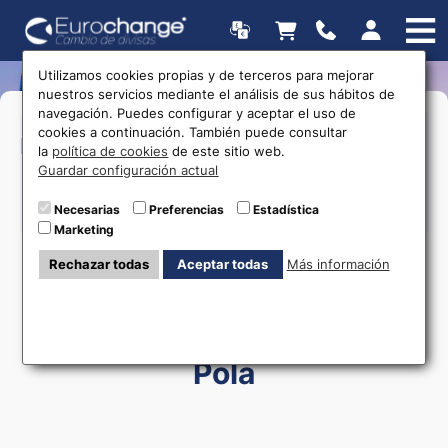
Utilizamos cookies propias y de terceros para mejorar
nuestros servicios mediante el análisis de sus hábitos de
navegación. Puedes configurar y aceptar el uso de
>Lunes a Viernes:
09:30 a 14:00
17:00
cookies a continuación. También puede consultar
Horarios
a 20:00
la
política de cookies
de este sitio web.
>Sábado y Domingo:
09:30 a 13:30
Guardar configuración actual
Necesarias
Preferencias
Estadística
615 403 877
Marketing
Rechazar todas
Aceptar todas
Más información
Cambio de moneda Santa
Pola