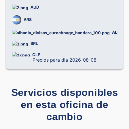
AUD
ARS
0
ALL
BRL
CLP
0
Precios para dia 2026-08-08
CNY
0
COP
0
CRC
0
Servicios disponibles
CZK
0
en esta oficina de
cambio
0
DOP