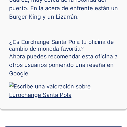
puerto. En la acera de enfrente están un
SGD
Burger King y un Lizarrán.
THB
0
TND
0
TRY
¿Es Eurchange Santa Pola tu oficina de
cambio de moneda favortia?
TWD
0
Ahora puedes recomendar esta oficina a
VND
0
otros usuarios poniendo una reseña en
Google
0
XOF
ZAR
0