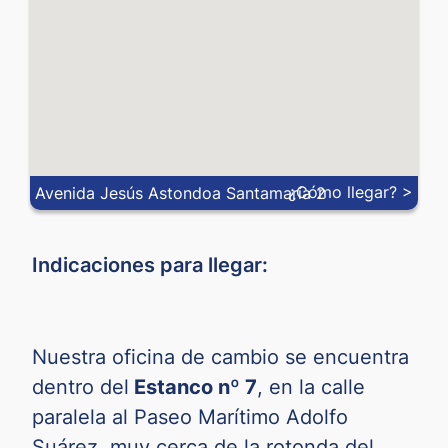
MXN
0
MYR
NOK
NZD
PEN
¿Cómo llegar? >
Avenida Jesús Astondoa Santamaría 2
PHP
0
PLN
Indicaciones para llegar:
QAR
RON
Nuestra oficina de cambio se encuentra
RSD
0
dentro del
Estanco nº 7
, en la calle
SAR
paralela al Paseo Marítimo Adolfo
SEK
0
Suárez, muy cerca de la rotonda del