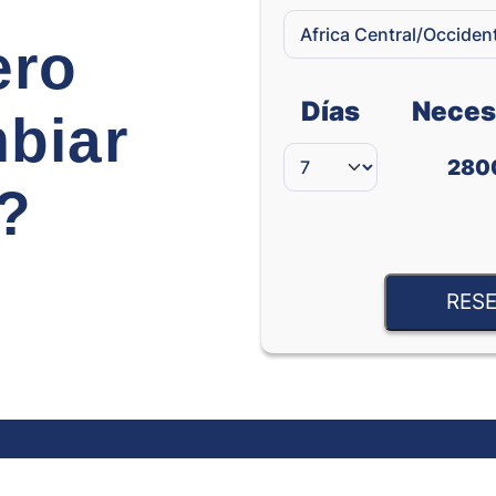
ero
Días
Neces
biar
280
e?
RESE