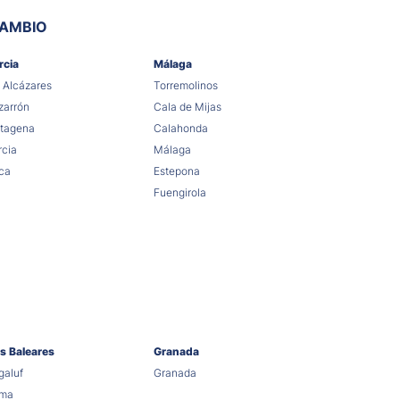
CAMBIO
rcia
Málaga
 Alcázares
Torremolinos
arrón
Cala de Mijas
tagena
Calahonda
cia
Málaga
ca
Estepona
Fuengirola
as Baleares
Granada
aluf
Granada
lma