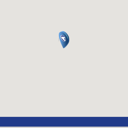
Quetzal Guatemaltec
Florín Húngaro
Rupia Indonesia
Séquel Israelí
Rupia India
Corona Islandesa
Dinar Jordano
Won Surcoreano
Peso Mexicano
Ringgit Malayo