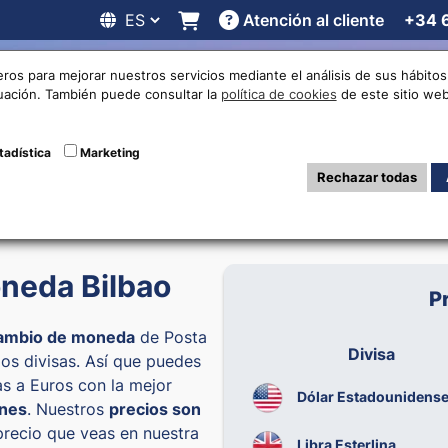
Atención al cliente
+34 
 online
Cotizaciones
Localizaciones
Trabaja con noso
eros para mejorar nuestros servicios mediante el análisis de sus hábit
nuación. También puede consultar la
política de cookies
de este sitio web
tadística
Marketing
0:30
6
Rechazar todas
neda Bilbao
P
 cambio de moneda
de Posta
Divisa
s divisas. Así que puedes
as a Euros con la mejor
Dólar Estadounidens
ones
. Nuestros
precios son
 precio que veas en nuestra
Libra Esterlina