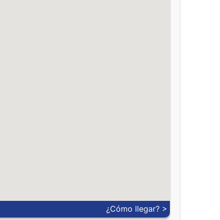
o
0.075
-
0.00260
-
0.000033
-
0.15906
-
0.00581
-
0.004477
-
0.925
-
0.00049
-
0.04678
-
¿Cómo llegar? >
0.16043
-