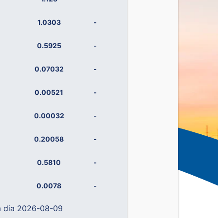
1.0303
-
0.5925
-
0.07032
-
0.00521
-
0.00032
-
0.20058
-
0.5810
-
0.0078
-
a dia 2026-08-09
0.14238
-