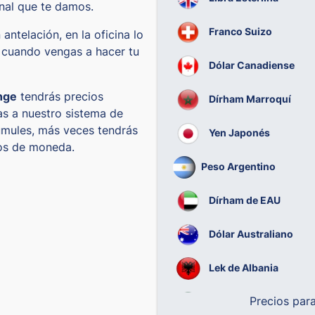
inal que te damos.
Franco Suizo
antelación, en la oficina lo
cuando vengas a hacer tu
Dólar Canadiense
nge
tendrás precios
Dírham Marroquí
s a nuestro sistema de
mules, más veces tendrás
Yen Japonés
ios de moneda.
Peso Argentino
Dírham de EAU
Dólar Australiano
Lek de Albania
Precios par
Real Brasileño