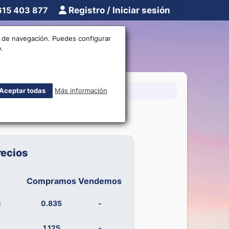
615 403 877
Registro / Iniciar sesión
tros
Otros
os de navegación. Puedes configurar
.
15403877
Aceptar todas
Más información
recios
Compramos
Vendemos
e
0.835
-
1.125
-