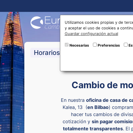
Compra
Utilizamos cookies propias y de terc
y aceptar el uso de cookies a conti
Guardar configuración actual
Necesarias
Preferencias
Es
>Lunes a Domingo:
09:00 a 2
Horarios
Cambio de mo
En nuestra
oficina de casa de
Kalea, 13 (
en Bilbao
) compramo
hacer tus cambios de divis
cotización y
sin pagar comisi
totalmente transparentes
. El