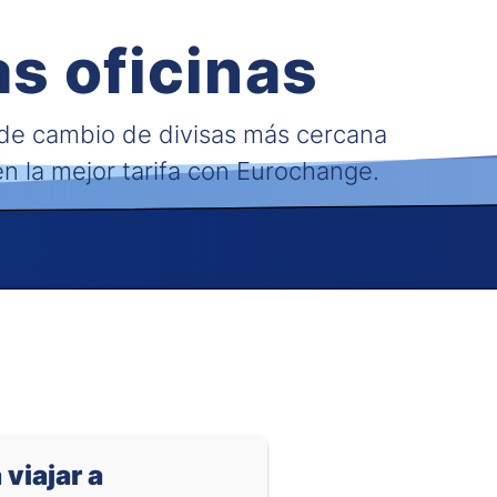
0.62132
-
s oficinas
0.04507
-
 de cambio de divisas más cercana
0.02490
-
én la mejor tarifa con Eurochange.
0.22446
-
0.01729
-
0.02129
-
0.000026
-
0.04938
-
al
 viajar a
0.00091
-