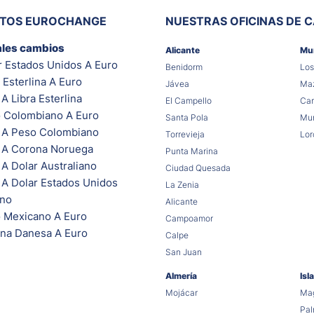
ITOS EUROCHANGE
NUESTRAS OFICINAS DE 
ales cambios
Alicante
Mu
r Estados Unidos A Euro
Benidorm
Los
 Esterlina A Euro
Jávea
Maz
A Libra Esterlina
El Campello
Car
 Colombiano A Euro
Santa Pola
Mur
 A Peso Colombiano
Torrevieja
Lor
 A Corona Noruega
Punta Marina
A Dolar Australiano
Ciudad Quesada
 A Dolar Estados Unidos
La Zenia
ano
Alicante
 Mexicano A Euro
Campoamor
na Danesa A Euro
Calpe
San Juan
Almería
Isl
Mojácar
Mag
Pa