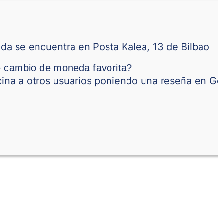
Corona Noruega
Dólar Neozelandés
da se encuentra en Posta Kalea, 13 de Bilbao
e cambio de moneda favorita?
Sol peruano
ina a otros usuarios poniendo una reseña en G
Peso Filipino
Zloty Polaco
Riyal Catarí
Leu Rumano
Dinar Serbio
Riyal de Arabia Saudit