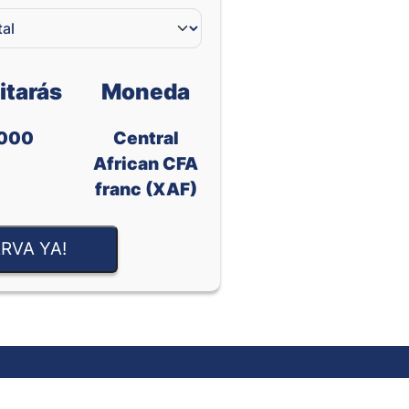
itarás
Moneda
000
Central
African CFA
franc (XAF)
RVA YA!