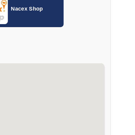
Nacex Shop
0.10155
0.11792
0.00260
0.00298
0.000046
0.000056
0.19870
0.30940
0.00802
0.01048
0.005816
0.007339
1.056
1.340
0.00057
0.00072
0.04678
0.05424