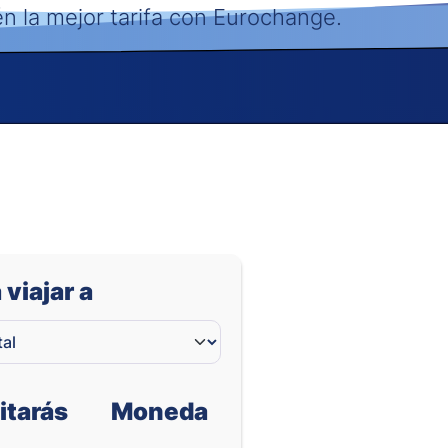
0.04938
0.05946
én la mejor tarifa con Eurochange.
 viajar a
itarás
Moneda