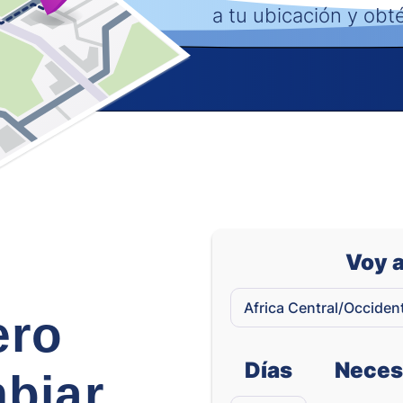
Rand Sudafricano
a tu ubicación y obt
Voy a
ero
Días
Neces
biar