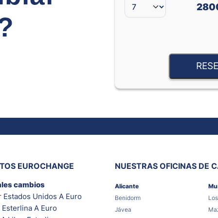
280
e?
RESE
ITOS EUROCHANGE
NUESTRAS OFICINAS DE 
ales cambios
Alicante
Mu
r Estados Unidos A Euro
Benidorm
Los
 Esterlina A Euro
Jávea
Maz