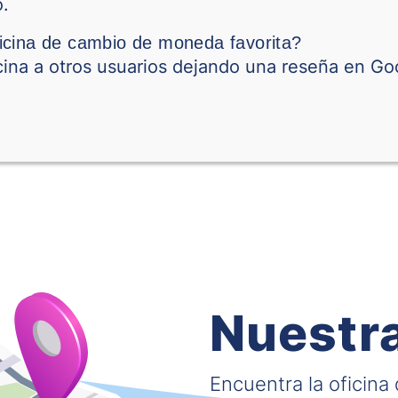
o.
Corona Sueca
icina de cambio de moneda favorita?
ina a otros usuarios dejando una reseña en Go
Dólar de Singapur
Baht Tailandés
Dinar Tunecino
Lira Turca
Dólar Taiwanés
Dong Vietnamita
Nuestra
Francos CFA Occident
(XOF)
Encuentra la oficina