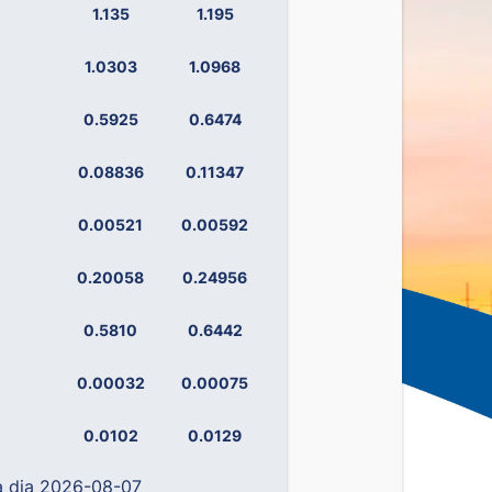
1.135
1.195
1.0303
1.0968
0.5925
0.6474
0.08836
0.11347
0.00521
0.00592
0.20058
0.24956
0.5810
0.6442
0.00032
0.00075
0.0102
0.0129
a dia 2026-08-07
0.14238
0.19492