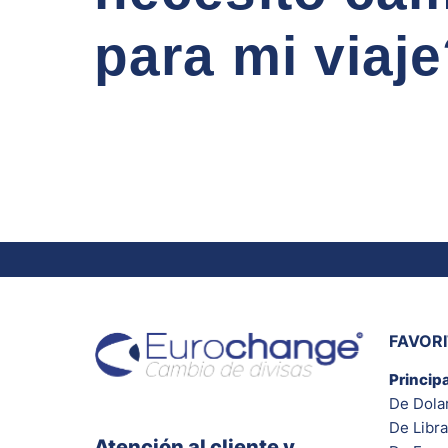
para mi viaj
FAVOR
Princip
De Dola
De Libra
Atención al cliente y