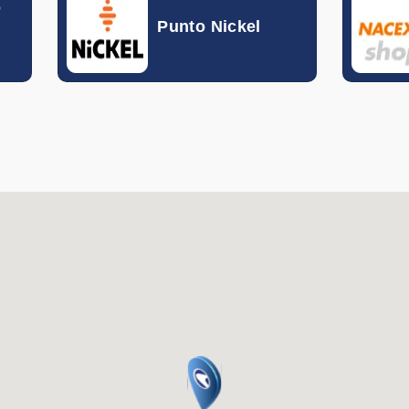
o
Dólar de Hong Kong
Punto Nickel
Florín Húngaro
Rupia Indonesia
Séquel Israelí
Rupia India
Corona Islandesa
Dinar Jordano
Won Surcoreano
Peso Mexicano