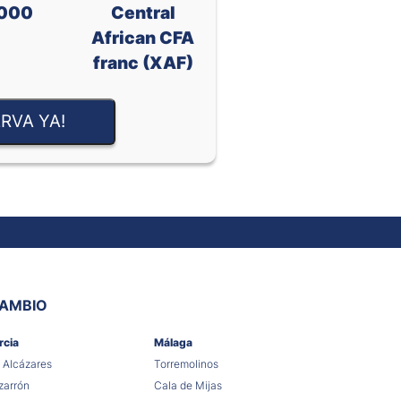
000
Central
African CFA
franc (XAF)
RVA YA!
CAMBIO
rcia
Málaga
 Alcázares
Torremolinos
arrón
Cala de Mijas