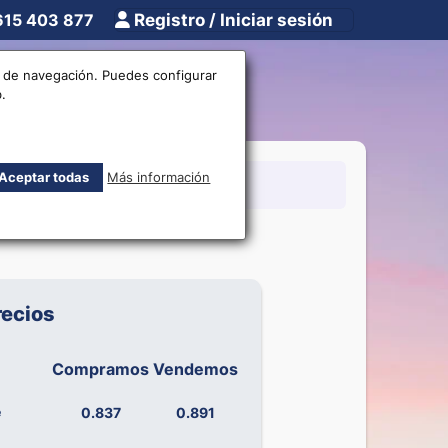
615 403 877
Registro / Iniciar sesión
tros
Otros
os de navegación. Puedes configurar
.
Aceptar todas
Más información
15 403 877
recios
Compramos
Vendemos
e
0.837
0.891