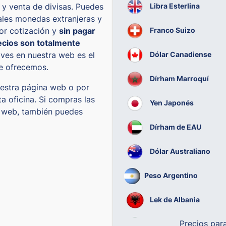
Libra Esterlina
y venta de divisas. Puedes
pales monedas extranjeras y
Franco Suizo
jor cotización y
sin pagar
ecios son totalmente
Dólar Canadiense
e ves en nuestra web es el
te ofrecemos.
Dírham Marroquí
uestra página web o por
a oficina. Si compras las
Yen Japonés
a web, también puedes
Dírham de EAU
Dólar Australiano
Peso Argentino
Lek de Albania
Precios par
Real Brasileño