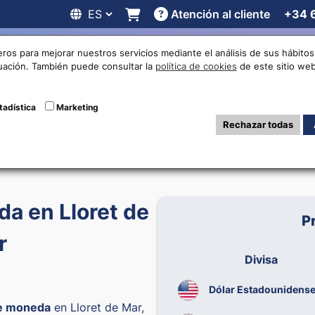
Atención al cliente
+34 
 online
Cotizaciones
Localizaciones
Trabaja con noso
eros para mejorar nuestros servicios mediante el análisis de sus hábit
nuación. También puede consultar la
política de cookies
de este sitio web
tadística
Marketing
7:00
Rechazar todas
6
a en Lloret de
P
r
Divisa
Dólar Estadounidens
de moneda
en Lloret de Mar,