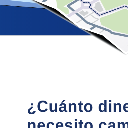
¿Cuánto din
necesito cam