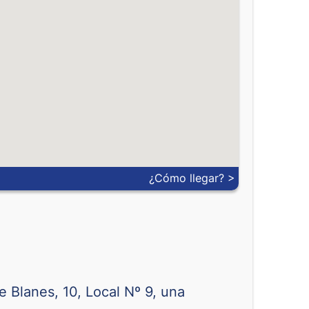
0.18674
0.24616
0.0591
0.0955
0.47214
0.55251
0.22551
0.29470
0.01198
0.01640
0.21617
0.24871
¿Cómo llegar? >
0.21157
0.24918
0.17653
0.20657
0.00690
0.01005
 Blanes, 10, Local Nº 9, una
a
0.20101
0.24441