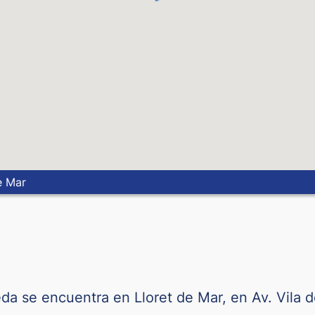
Ringgit Malayo
Corona Noruega
Dólar Neozelandés
Sol peruano
Peso Filipino
Zloty Polaco
e Mar
Riyal Catarí
Leu Rumano
Dinar Serbio
a se encuentra en Lloret de Mar, en Av. Vila de
Riyal de Arabia Saudit