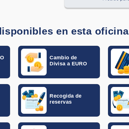
Peso Chileno
Yuan Chino
disponibles en esta oficin
Peso Colombiano
Colón Costarricense
RO
Cambio de
Divisa a EURO
Corona Checa
Peso Dominicano
Corona Danesa
Recogida de
reservas
Libra de Egipto
Quetzal Guatemaltec