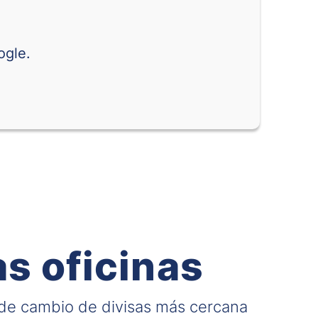
0.05930
0.09397
ogle.
0.62132
0.74826
0.02490
0.02857
0.27612
0.35035
0.01729
0.02020
0.02289
0.02827
0.000029
0.000039
s oficinas
al
0.00091
0.00165
 de cambio de divisas más cercana