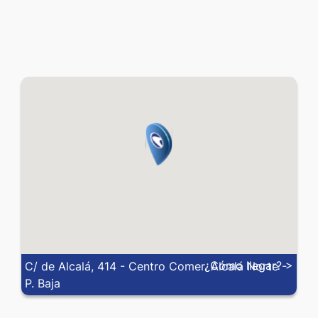
SAR
0.20101
0.24441
SEK
0.05930
0.09397
SGD
0.62132
0.74826
THB
0.02490
0.02857
TND
0.27612
0.35035
TRY
0.01729
0.02020
TWD
0.02289
0.02827
¿Cómo llegar? >
C/ de Alcalá, 414 - Centro Comer. Alcalá Norte -
VND
0.000029
0.000039
P. Baja
XOF
0.00091
0.00165