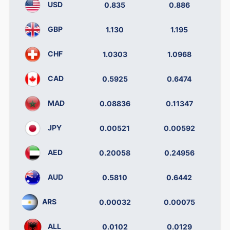
USD
0.835
0.886
GBP
1.130
1.195
CHF
1.0303
1.0968
CAD
0.5925
0.6474
MAD
0.08836
0.11347
JPY
0.00521
0.00592
AED
0.20058
0.24956
AUD
0.5810
0.6442
ARS
0.00032
0.00075
ALL
0.0102
0.0129