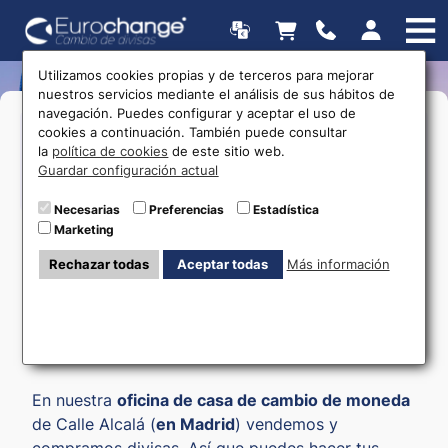
Utilizamos cookies propias y de terceros para mejorar
nuestros servicios mediante el análisis de sus hábitos de
navegación. Puedes configurar y aceptar el uso de
>Lunes a Viernes:
10:00 a 21:00
Horarios
cookies a continuación. También puede consultar
>Sábado:
11:00 a 20:00
la
política de cookies
de este sitio web.
Guardar configuración actual
615 403 877
Necesarias
Preferencias
Estadística
Marketing
Rechazar todas
Aceptar todas
Más información
Cambio de moneda
Madrid CC Alcalá Norte
En nuestra
oficina de casa de cambio de moneda
de Calle Alcalá (
en Madrid
) vendemos y
compramos divisas. Así que puedes hacer tus