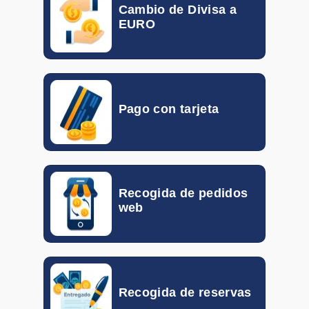
Cambio de Divisa a
GTQ
0.092
0.133
EURO
HKD
0.10155
0.11792
HUF
0.00260
0.00298
Pago con tarjeta
IDR
0.000046
0.000056
ILS
0.19870
0.30940
INR
0.00802
0.01048
Recogida de pedidos
web
ISK
0.005816
0.007339
JOD
1.056
1.340
KRW
0.00057
0.00072
Recogida de reservas