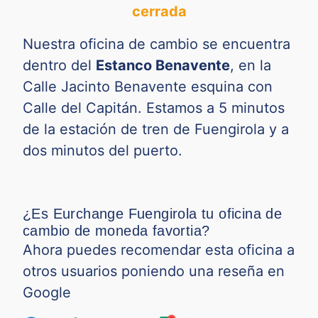
cerrada
RSD
0.00690
0.01005
Nuestra oficina de cambio se encuentra
SAR
0.20101
0.24441
dentro del
Estanco Benavente
, en la
SEK
0.05930
0.09397
Calle Jacinto Benavente esquina con
Calle del Capitán. Estamos a 5 minutos
SGD
0.62132
0.74826
de la estación de tren de Fuengirola y a
dos minutos del puerto.
THB
0.02490
0.02857
TND
0.27612
0.35035
¿Es Eurchange Fuengirola tu oficina de
TRY
0.01729
0.02020
cambio de moneda favortia?
Ahora puedes recomendar esta oficina a
TWD
0.02289
0.02827
otros usuarios poniendo una reseña en
VND
0.000029
0.000039
Google