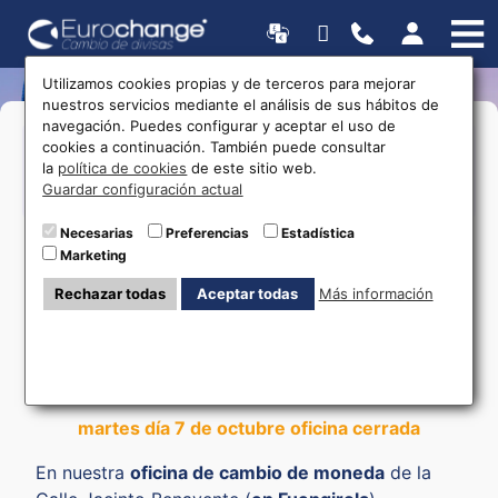
Utilizamos cookies propias y de terceros para mejorar
nuestros servicios mediante el análisis de sus hábitos de
navegación. Puedes configurar y aceptar el uso de
>Lunes a Viernes:
17:00 a 20:00
Horarios
cookies a continuación. También puede consultar
la
política de cookies
de este sitio web.
Guardar configuración actual
615 403 877
Necesarias
Preferencias
Estadística
Marketing
Rechazar todas
Aceptar todas
Más información
Cambio de moneda
Fuengirola
martes día 7 de octubre oficina cerrada
En nuestra
oficina de cambio de moneda
de la