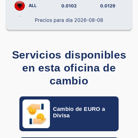
ALL
0.0102
0.0129
Precios para dia 2026-08-08
BRL
0.14238
0.19492
CLP
0.000796
0.001138
CNY
0.12090
0.14406
Servicios disponibles
en esta oficina de
COP
0.000242
0.000319
cambio
CRC
0.001793
0.002212
CZK
0.03877
0.04537
Cambio de EURO a
DOP
0.01382
0.01709
Divisa
DKK
0.0870
0.1400