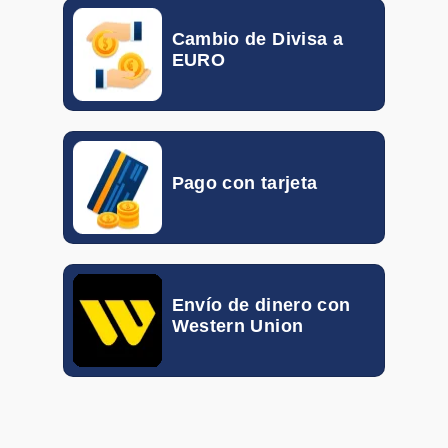
EGP
0.017
0.023
Cambio de Divisa a
GTQ
0.092
0.133
EURO
HKD
0.10155
0.11792
HUF
0.00260
0.00298
Pago con tarjeta
IDR
0.000046
0.000056
ILS
0.19870
0.30940
INR
0.00802
0.01048
Envío de dinero con
Western Union
ISK
0.005816
0.007339
JOD
1.056
1.340
KRW
0.00057
0.00072