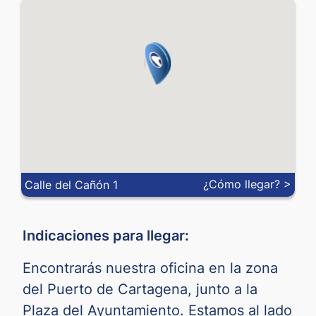
JOD
0.925
-
KRW
0.00049
-
MXN
0.04678
-
MYR
0.16043
-
NOK
0.0449
-
NZD
0.47214
-
¿Cómo llegar? >
Calle del Cañón 1
PEN
0.18912
-
Indicaciones para llegar:
PHP
0.01078
-
Encontrarás nuestra oficina en la zona
PLN
0.21617
-
del Puerto de Cartagena, junto a la
Plaza del Ayuntamiento. Estamos al lado