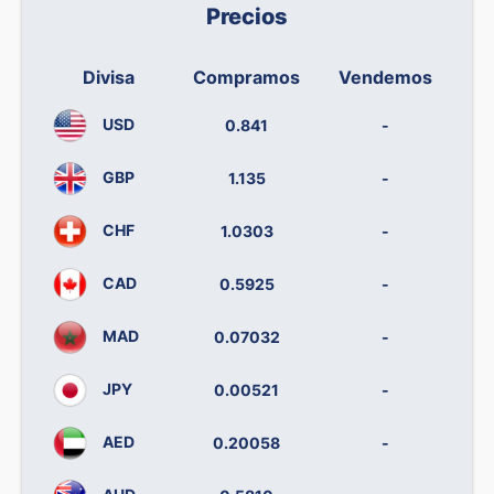
Precios
Divisa
Compramos
Vendemos
USD
0.841
-
GBP
1.135
-
CHF
1.0303
-
CAD
0.5925
-
MAD
0.07032
-
JPY
0.00521
-
AED
0.20058
-