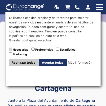
Utilizamos cookies propias y de terceros para mejorar
nuestros servicios mediante el análisis de sus hábitos de
navegación. Puedes configurar y aceptar el uso de
>Lunes a sábado:
10:00 a 14:00
17:00 a
cookies a continuación. También puede consultar
Horarios
20:00
la
política de cookies
de este sitio web.
>Domingo:
10:00 a 14:00
Guardar configuración actual
Necesarias
Preferencias
Estadística
615 403 877
Marketing
Rechazar todas
Aceptar todas
Más información
Cambio de moneda
Cartagena
Junto a la Plaza del Ayuntamiento de
Cartagena
(Murcia) se encuentra
nuestra oficina de cambio