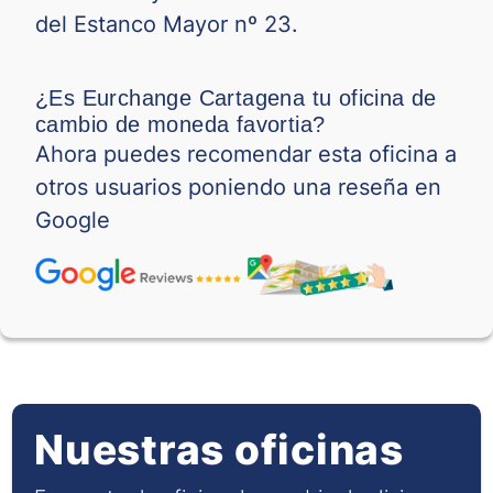
QAR
0.18024
-
del Estanco Mayor nº 23.
RON
0.17653
-
¿Es Eurchange Cartagena tu oficina de
RSD
0.00600
-
cambio de moneda favortia?
Ahora puedes recomendar esta oficina a
SAR
0.20101
-
otros usuarios poniendo una reseña en
SEK
0.04507
-
Google
SGD
0.62132
-
THB
0.02490
-
TND
0.22446
-
TRY
0.01729
-
Nuestras oficinas
TWD
0.02129
-