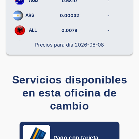
AUD
0.5810
-
ARS
0.00032
-
ALL
0.0078
-
Precios para dia 2026-08-08
BRL
0.14238
-
CLP
0.000699
-
CNY
0.12090
-
Servicios disponibles
en esta oficina de
COP
0.000203
-
cambio
CRC
0.001442
-
CZK
0.03877
-
DOP
0.01099
-
Pago con tarjeta