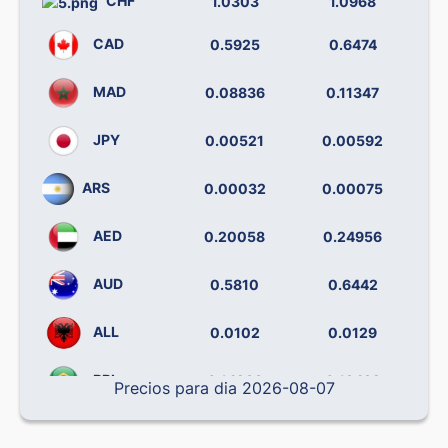
CHF
1.0303
1.0968
CAD
0.5925
0.6474
MAD
0.08836
0.11347
JPY
0.00521
0.00592
ARS
0.00032
0.00075
AED
0.20058
0.24956
AUD
0.5810
0.6442
ALL
0.0102
0.0129
BRL
0.14238
0.19492
Precios para dia 2026-08-07
CLP
0.000796
0.001138