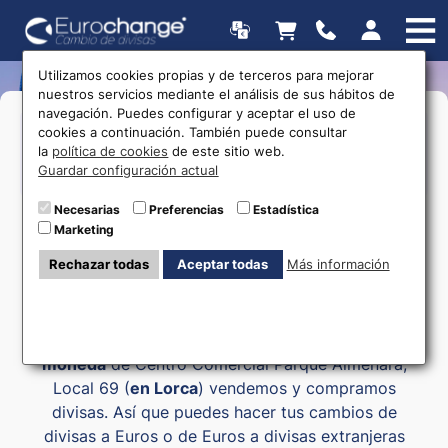
Utilizamos cookies propias y de terceros para mejorar
nuestros servicios mediante el análisis de sus hábitos de
navegación. Puedes configurar y aceptar el uso de
>Lunes a Viiernes:
10:00 a 20:00
Horarios
cookies a continuación. También puede consultar
la
política de cookies
de este sitio web.
Guardar configuración actual
615 403 877
Necesarias
Preferencias
Estadística
Marketing
Rechazar todas
Aceptar todas
Más información
Cambio de moneda Lorca
En nuestra
oficina de casa de cambio de
moneda
de Centro Comercial Parque Almenara,
Local 69 (
en Lorca
) vendemos y compramos
divisas. Así que puedes hacer tus cambios de
divisas a Euros o de Euros a divisas extranjeras