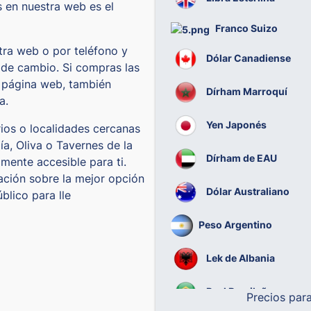
s en nuestra web es el
Franco Suizo
tra web o por teléfono y
Dólar Canadiense
a de cambio. Si compras las
a página web, también
Dírham Marroquí
a.
Yen Japonés
ios o localidades cercanas
a, Oliva o Tavernes de la
Dírham de EAU
lmente accesible para ti.
ación sobre la mejor opción
Dólar Australiano
blico para lle
Peso Argentino
Lek de Albania
Real Brasileño
Precios par