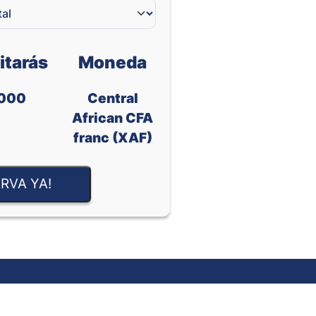
itarás
Moneda
000
Central
African CFA
franc (XAF)
RVA YA!