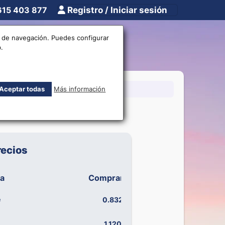
615 403 877
Registro / Iniciar sesión
tros
Otros
os de navegación. Puedes configurar
.
15 403 877
Aceptar todas
Más información
recios
sa
Compramos
Vendemos
e
0.832
-
1.120
-