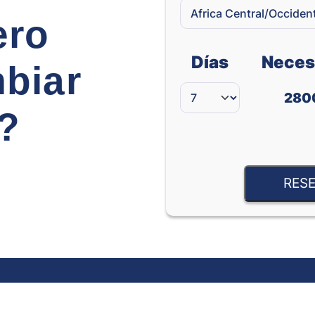
ero
Días
Neces
biar
280
e?
RESE