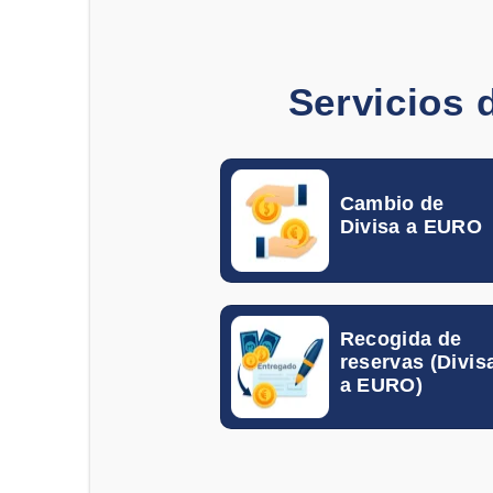
Servicios 
Cambio de
Divisa a EURO
Recogida de
reservas (Divis
a EURO)