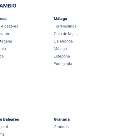
CAMBIO
rcia
Málaga
 Alcázares
Torremolinos
arrón
Cala de Mijas
tagena
Calahonda
cia
Málaga
ca
Estepona
Fuengirola
as Baleares
Granada
aluf
Granada
lma