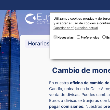
Compra
Utilizamos cookies propias y de terc
y aceptar el uso de cookies a conti
Guardar configuración actual
Necesarias
Preferencias
Es
>De lunes a Domingo:
09:30 a
Horarios
Cambio de mone
En nuestra
oficina de cambio d
Gandía, ubicada en la Calle Alc
venta de divisas. Puedes cambiar
Euros a divisas extranjeras con 
pagar comisiones
. Nuestros
pre