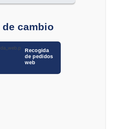
0.000699
-
0.12060
-
a de cambio
0.000201
-
0.001442
-
Recogida
de pedidos
0.03885
-
web
0.01099
-
0.0870
-
0.011
-
o
0.075
-
0.10133
-