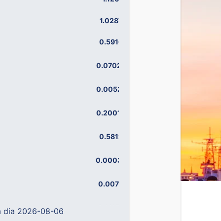
1.0287
-
0.5916
-
0.07028
-
0.00521
-
0.20012
-
0.5812
-
0.00032
-
0.0078
-
0.14158
-
a dia 2026-08-06