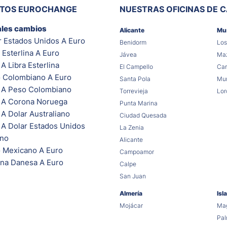
ITOS EUROCHANGE
NUESTRAS OFICINAS DE 
ales cambios
Alicante
Mu
r Estados Unidos A Euro
Benidorm
Los
 Esterlina A Euro
Jávea
Maz
A Libra Esterlina
El Campello
Car
 Colombiano A Euro
Santa Pola
Mur
 A Peso Colombiano
Torrevieja
Lor
 A Corona Noruega
Punta Marina
A Dolar Australiano
Ciudad Quesada
 A Dolar Estados Unidos
La Zenia
ano
Alicante
 Mexicano A Euro
Campoamor
na Danesa A Euro
Calpe
San Juan
Almería
Isl
Mojácar
Mag
Pa