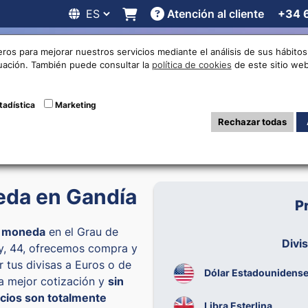
Atención al cliente
+34 
 online
Cotizaciones
Localizaciones
Trabaja con noso
eros para mejorar nuestros servicios mediante el análisis de sus hábit
nuación. También puede consultar la
política de cookies
de este sitio web
tadística
Marketing
 22:00
6
Rechazar todas
da en Gandía
P
e moneda
en el Grau de
Divi
oy, 44, ofrecemos compra y
 tus divisas a Euros o de
Dólar Estadounidens
la mejor cotización y
sin
cios son totalmente
Libra Esterlina