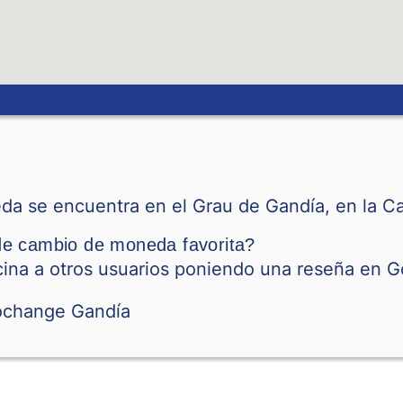
Dólar Neozelandés
Sol peruano
Peso Filipino
Zloty Polaco
Riyal Catarí
a se encuentra en el Grau de Gandía, en la Cal
Leu Rumano
de cambio de moneda favorita?
ina a otros usuarios poniendo una reseña en G
Dinar Serbio
Riyal de Arabia Sau
Corona Sueca
Dólar de Singapur